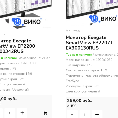
Монитор
тор
Монитор Exegate
итор Exegate
SmartView EP2207T
rtView EP2200
EX300130RUS
00342RUS
Товар в наличии
Размер экрана: 2
 в наличии
Размер экрана: 21.5 "
Макс. разрешение: 1920x1080
 разрешение: 1920x1080
Тип матрицы: IPS
атрицы: IPS
Соотношение сторон: 16:9
ошение сторон: 16:9
Переменная частота обновления
утый экран: нет
FreeSync
корпуса: черный
Изогнутый экран: нет
домашний/офисный
Цвет корпуса: черный
,00 руб..
259,00 руб..
С
c НДС
+
-
+