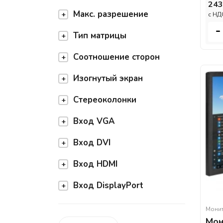
243
Макс. разрешение
c НД
-
Тип матрицы
Соотношение сторон
Изогнутый экран
Стереоколонки
Вход VGA
Вход DVI
Вход HDMI
Вход DisplayPort
Мони
Мон