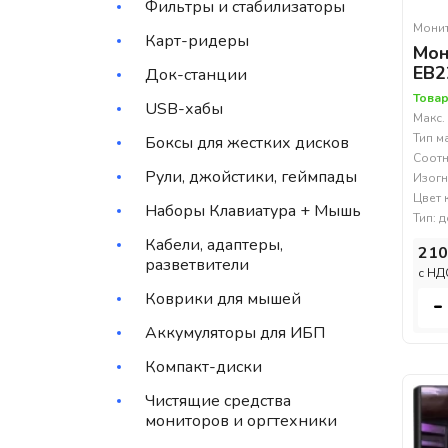
Фильтры и стабилизаторы
Мони
Карт-ридеры
Мон
EB2
Док-станции
Товар
USB-хабы
Макс.
Тип м
Боксы для жестких дисков
Соотн
Рули, джойстики, геймпады
Изогн
Цвет 
Наборы Клавиатура + Мышь
Тип: 
Кабели, адаптеры,
210
разветвители
c НД
Коврики для мышей
-
Аккумуляторы для ИБП
Компакт-диски
Чистящие средства
мониторов и оргтехники