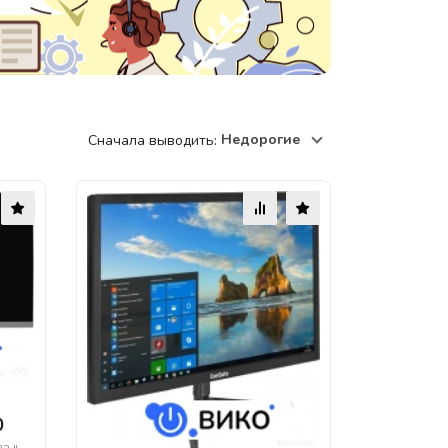
220118, г. Минск, ул. Крупской, д.
17, пом. 38, оф. №1
Недорогие
Сначала выводить:
0