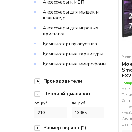
Аксессуары к ИБП
Аксессуары для мышек и
клавиатур
Аксессуары для игровых
приставок
Компьютерная акустика
Компьютерные гарнитуры
Мони
Мон
Компьютерные микрофоны
Sma
EX2
Производители
Товар
Макс.
Ценовой диапазон
Тип м
Соотн
от, руб.
до, руб.
Перем
FreeS
Изогн
Цвет 
Размер экрана (")