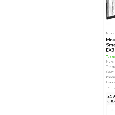
Мони
Мон
Sma
EX3
Товар
Макс.
Тип м
Соотн
Изогн
Цвет 
Тип: 
259
c НД
-