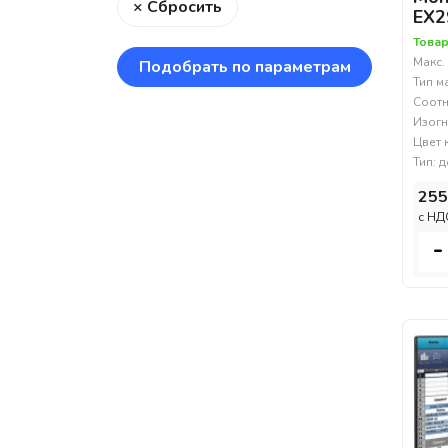
× Сбросить
EX2
Товар
Макс.
Подобрать по параметрам
Тип м
Соотн
Изогн
Цвет 
Тип: 
255
c НД
-