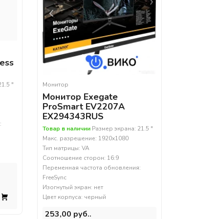
ess
Монитор
1.5 "
Монитор Exegate
ProSmart EV2207A
EX294343RUS
:
Товар в наличии
Размер экрана: 21.5 "
Макс. разрешение: 1920x1080
Тип матрицы: VA
Соотношение сторон: 16:9
Переменная частота обновления:
FreeSync
Изогнутый экран: нет
Цвет корпуса: черный
253,00 руб..