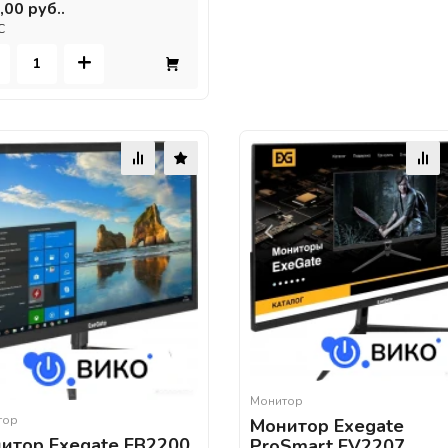
,00 руб..
С
+
Монитор
тор
Монитор Exegate
итор Exegate EB2200
ProSmart EV2207