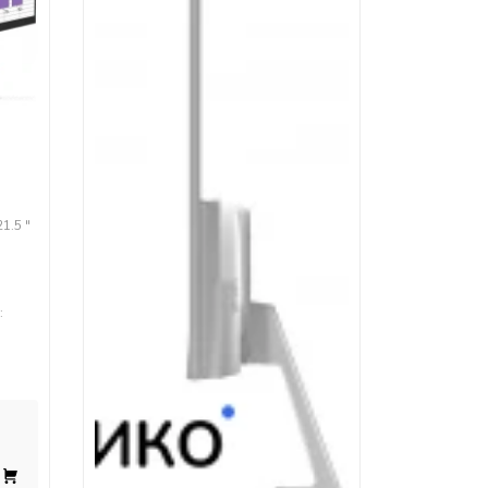
1.5 "
: