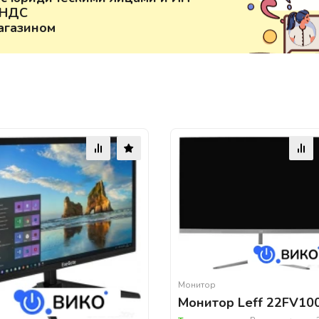
 НДС
агазином
Монитор
Монитор Leff 22FV10