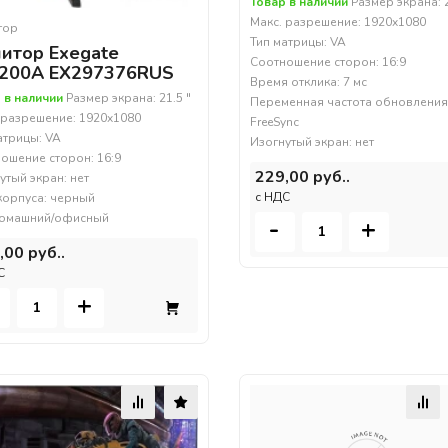
Товар в наличии
Размер экрана: 2
Макс. разрешение: 1920x1080
тор
Тип матрицы: VA
итор Exegate
Соотношение сторон: 16:9
200A EX297376RUS
Время отклика: 7 мс
 в наличии
Размер экрана: 21.5 "
Переменная частота обновления
 разрешение: 1920x1080
FreeSync
атрицы: VA
Изогнутый экран: нет
ошение сторон: 16:9
229,00 руб..
утый экран: нет
c НДС
корпуса: черный
домашний/офисный
-
+
,00 руб..
С
+