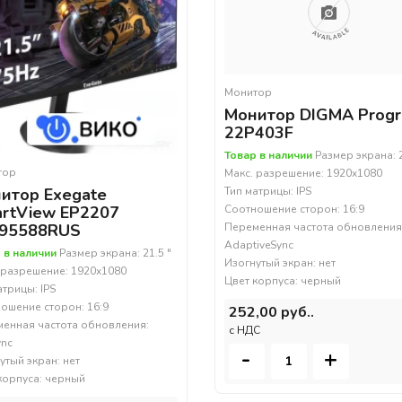
Монитор
Монитор DIGMA Progr
22P403F
Товар в наличии
Размер экрана: 2
тор
Макс. разрешение: 1920x1080
итор Exegate
Тип матрицы: IPS
rtView EP2207
Соотношение сторон: 16:9
95588RUS
Переменная частота обновления
AdaptiveSync
 в наличии
Размер экрана: 21.5 "
Изогнутый экран: нет
 разрешение: 1920x1080
Цвет корпуса: черный
атрицы: IPS
ошение сторон: 16:9
252,00 руб..
енная частота обновления:
c НДС
ync
-
+
утый экран: нет
корпуса: черный