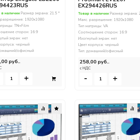
94423RUS
EX294426RUS
 в наличии
Размер экрана: 21.5 "
Товар в наличии
Размер экрана: 2
 разрешение: 1920x1080
Макс. разрешение: 1920x1080
атрицы: TN+Film
Тип матрицы: VA
ошение сторон: 16:9
Соотношение сторон: 16:9
утый экран: нет
Изогнутый экран: нет
корпуса: черный
Цвет корпуса: черный
домашний/офисный
Тип: домашний/офисный
,00 руб..
258,00 руб..
С
c НДС
+
-
+