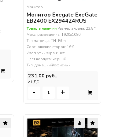
2 "
Монитор
Монитор Exegate ExeGate
EB2400 EX294424RUS
Товар в наличии
Размер экрана: 23.8 "
:
Макс. разрешение: 1920x1080
Тип матрицы: TN+Film
Соотношение сторон: 16:9
Изогнутый экран: нет
Цвет корпуса: черный
Тип: домашний/офисный
231,00 руб..
c НДС
-
+