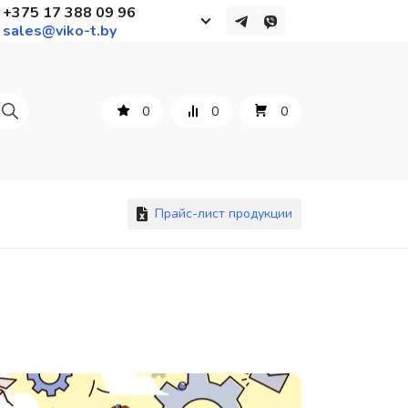
+375 17 388 09 96
sales@viko-t.by
Работаем с 9 до 17:30
с понедельника по пятницу
0
0
0
+375 44 564 01 13
+375 29 861 18 28
+375 17 388 09 96
Прайс-лист продукции
По всем вопросам
sales@viko-t.by
Оплата и доставка
Контакты