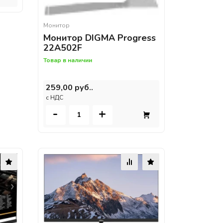
Монитор
Монитор DIGMA Progress
22A502F
Товар в наличии
259,00 руб..
c НДС
-
+