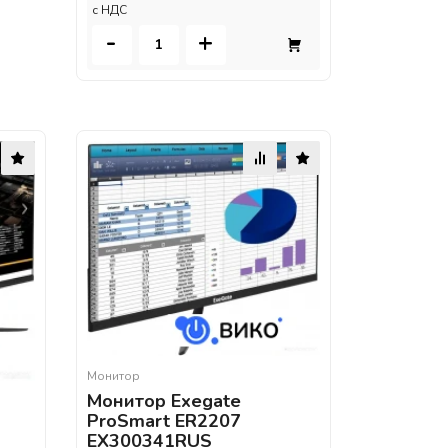
c НДС
-
+
Монитор
Монитор Exegate
ProSmart ER2207
EX300341RUS