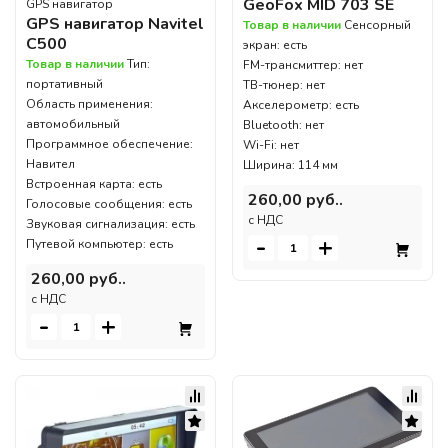
GeoFox MID 703 SE
GPS навигатор
GPS навигатор Navitel
Товар в наличии
Сенсорный
C500
экран: есть
Товар в наличии
Тип:
FM-трансмиттер: нет
портативный
ТВ-тюнер: нет
Область применения:
Акселерометр: есть
автомобильный
Bluetooth: нет
Программное обеспечение:
Wi-Fi: нет
Навител
Ширина: 114 мм
Встроенная карта: есть
260,00 руб..
Голосовые сообщения: есть
c НДС
Звуковая сигнализация: есть
-
+
Путевой компьютер: есть
260,00 руб..
c НДС
-
+