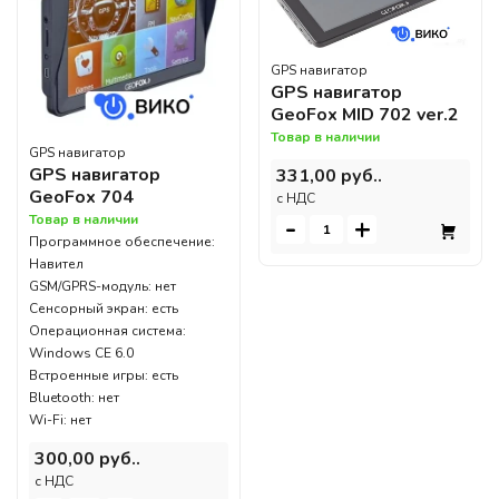
GPS навигатор
GPS навигатор
GeoFox MID 702 ver.2
Товар в наличии
GPS навигатор
GPS навигатор
331,00 руб..
GeoFox 704
c НДС
Товар в наличии
-
+
Программное обеспечение:
Навител
GSM/GPRS-модуль: нет
Сенсорный экран: есть
Операционная система:
Windows CE 6.0
Встроенные игры: есть
Bluetooth: нет
Wi-Fi: нет
300,00 руб..
c НДС