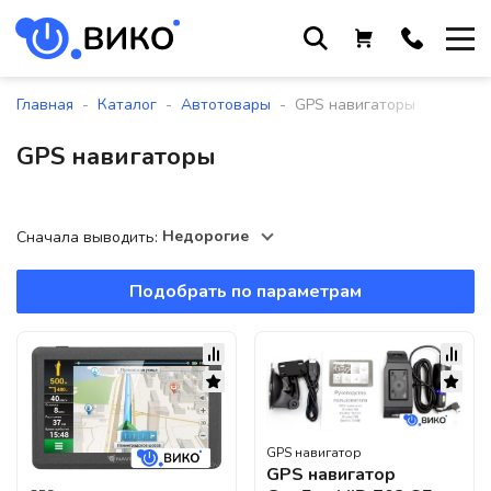
Работаем с 9 до 17:30
с понедельника по пятницу
-
-
-
Главная
Каталог
Автотовары
GPS навигаторы
+375 44 564 01 13
GPS навигаторы
+375 29 861 18 28
+375 17 388 09 96
Недорогие
Сначала выводить:
Подобрать по параметрам
По всем вопросам
sales@viko-t.by
Оплата и доставка
Контакты
220118, г. Минск, ул. Крупской, д.
17, пом. 38, оф. №1
GPS навигатор
GPS навигатор