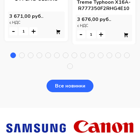
Treme Typhoon X16A-
R777350F2RHG4E10
3 671,00 руб..
3 676,00 руб..
c НДС
c НДС
-
+
-
+
Все новинки