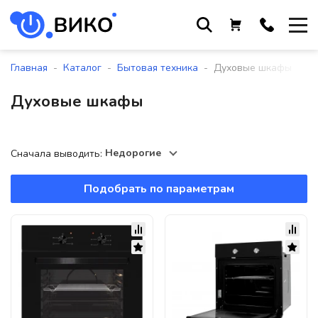
Работаем с 9 до 17:30
с понедельника по пятницу
-
-
-
Главная
Каталог
Бытовая техника
Духовые шкафы
+375 44 564 01 13
Духовые шкафы
+375 29 861 18 28
+375 17 388 09 96
Недорогие
Сначала выводить:
Подобрать по параметрам
По всем вопросам
sales@viko-t.by
Оплата и доставка
Контакты
220118, г. Минск, ул. Крупской, д.
17, пом. 38, оф. №1