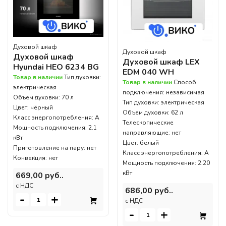
Духовой шкаф
Духовой шкаф
Духовой шкаф
Духовой шкаф LEX
Hyundai HEO 6234 BG
EDM 040 WH
Товар в наличии
Тип духовки:
Товар в наличии
Способ
электрическая
подключения: независимая
Объем духовки: 70 л
Тип духовки: электрическая
Цвет: чёрный
Объем духовки: 62 л
Класс энергопотребления: A
Телескопические
Мощность подключения: 2.1
направляющие: нет
кВт
Цвет: белый
Приготовление на пару: нет
Класс энергопотребления: А
Конвекция: нет
Мощность подключения: 2.20
кВт
669,00 руб..
c НДС
686,00 руб..
-
+
c НДС
-
+