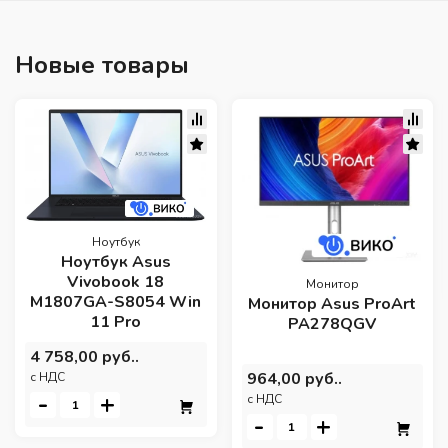
Новые товары
Ноутбук
Ноутбук Asus
Vivobook 18
Монитор
M1807GA-S8054 Win
Монитор Asus ProArt
11 Pro
PA278QGV
4 758,00 руб..
964,00 руб..
c НДС
-
+
c НДС
-
+