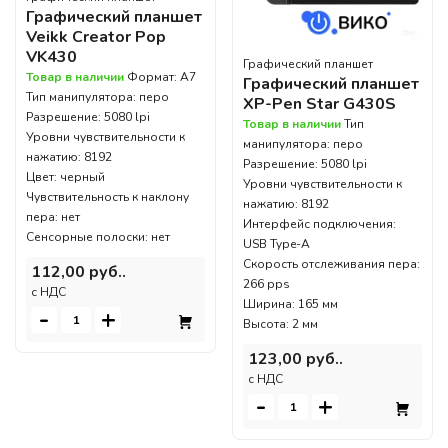
Графический планшет
Veikk Creator Pop
VK430
Графический планшет
Товар в наличии
Формат: A7
Графический планшет
Тип манипулятора: перо
XP-Pen Star G430S
Разрешение: 5080 lpi
Товар в наличии
Тип
Уровни чувствительности к
манипулятора: перо
нажатию: 8192
Разрешение: 5080 lpi
Цвет: черный
Уровни чувствительности к
Чувствительность к наклону
нажатию: 8192
пера: нет
Интерфейс подключения:
Сенсорные полоски: нет
USB Type-A
Скорость отслеживания пера:
112,00 руб..
266 pps
c НДС
Ширина: 165 мм
-
+
Высота: 2 мм
123,00 руб..
c НДС
-
+