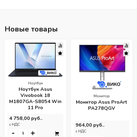
Новые товары
Ноутбук
Ноутбук Asus
Vivobook 18
Монитор
M1807GA-S8054 Win
Монитор Asus ProArt
11 Pro
PA278QGV
4 758,00 руб..
964,00 руб..
c НДС
-
+
c НДС