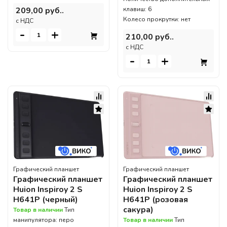
209,00 руб..
клавиш: 6
Колесо прокрутки: нет
c НДС
-
+
210,00 руб..
c НДС
-
+
Графический планшет
Графический планшет
Графический планшет
Графический планшет
Huion Inspiroy 2 S
Huion Inspiroy 2 S
H641P (черный)
H641P (розовая
сакура)
Товар в наличии
Тип
манипулятора: перо
Товар в наличии
Тип