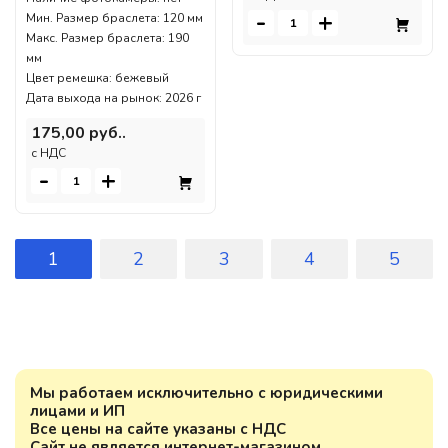
-
+
Мин. Размер браслета: 120 мм
Макс. Размер браслета: 190
мм
Цвет ремешка: бежевый
Дата выхода на рынок: 2026 г
175,00 руб..
c НДС
-
+
1
2
3
4
5
Мы работаем исключительно с юридическими
лицами и ИП
Все цены на сайте указаны с НДС
Сайт не является интернет-магазином