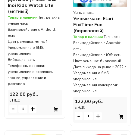
Inoi Kids Watch Lite
(мятный)
Умные часы
Товар в наличии
Тип: детские
Умные часы Elari
умные часы
FixiTime Fun
Взаимодействие с Android:
(бирюзовый)
есть
Товар в наличии
Тип: часы
Цвет ремешка: мятный
Взаимодействие с Android:
Уведомления о SMS:
есть
уведомление
Взаимодействие с iOS: есть
Вибрация: есть
Цвет ремешка: бирюзовый
Телефонные звонки:
Дата выхода на рынок: 2022 г
уведомление о входящем
Уведомления о SMS:
звонке, управление и
уведомление
разговор
Уведомления календаря:
уведомление
122,00 руб..
c НДС
122,00 руб..
-
+
c НДС
-
+