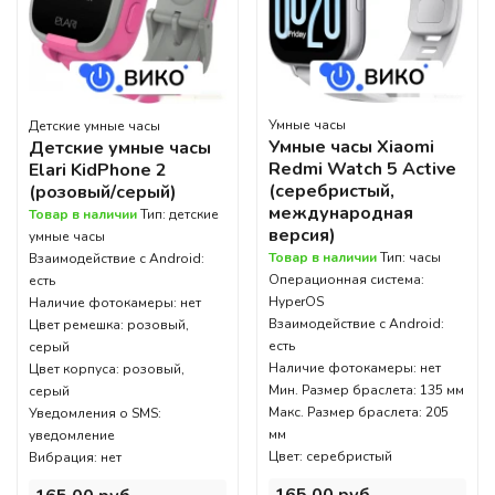
Умные часы
Детские умные часы
Умные часы Xiaomi
Детские умные часы
Redmi Watch 5 Active
Elari KidPhone 2
(серебристый,
(розовый/серый)
международная
Товар в наличии
Тип: детские
версия)
умные часы
Товар в наличии
Тип: часы
Взаимодействие с Android:
Операционная система:
есть
HyperOS
Наличие фотокамеры: нет
Взаимодействие с Android:
Цвет ремешка: розовый,
есть
серый
Наличие фотокамеры: нет
Цвет корпуса: розовый,
Мин. Размер браслета: 135 мм
серый
Макс. Размер браслета: 205
Уведомления о SMS:
мм
уведомление
Цвет: серебристый
Вибрация: нет
165,00 руб..