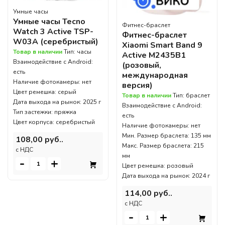
Умные часы
Умные часы Tecno
Фитнес-браслет
Watch 3 Active TSP-
Фитнес-браслет
W03A (серебристый)
Xiaomi Smart Band 9
Товар в наличии
Тип: часы
Active M2435B1
Взаимодействие с Android:
(розовый,
есть
международная
Наличие фотокамеры: нет
версия)
Цвет ремешка: серый
Товар в наличии
Тип: браслет
Дата выхода на рынок: 2025 г
Взаимодействие с Android:
Тип застежки: пряжка
есть
Цвет корпуса: серебристый
Наличие фотокамеры: нет
Мин. Размер браслета: 135 мм
108,00 руб..
Макс. Размер браслета: 215
c НДС
мм
-
+
Цвет ремешка: розовый
Дата выхода на рынок: 2024 г
114,00 руб..
c НДС
-
+