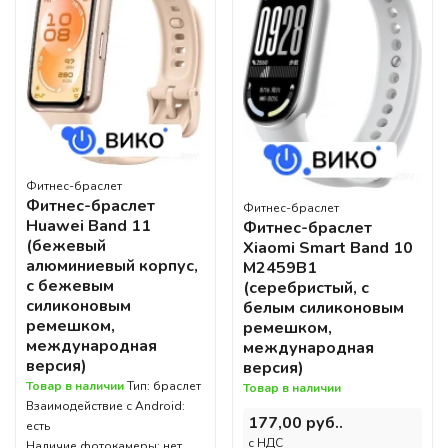
Фитнес-браслет
Фитнес-браслет
Фитнес-браслет
Huawei Band 11
Фитнес-браслет
(бежевый
Xiaomi Smart Band 10
алюминиевый корпус,
M2459B1
с бежевым
(серебристый, с
силиконовым
белым силиконовым
ремешком,
ремешком,
международная
международная
версия)
версия)
Товар в наличии
Тип: браслет
Товар в наличии
Взаимодействие с Android:
177,00 руб..
есть
c НДС
Наличие фотокамеры: нет