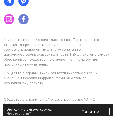
Мы рассматриваем своих клиентов как Партнеров и всегда
стремимся предложить наилучшее решение,
соответствующее оптимальному сочетанию
цена−качество−производительность. Гибкая система скидок
обеспечивает существенную экономию и комфорт для
постоянных покупателей.
Общество с ограниченной ответственностью "ВИКО-
МАРКЕТ". Продажа цифровой техники оптом по
безналичному расчету.
Общество с ограниченной ответственностью "ВИКО-
МАРКЕТ"
Этот сайт использует cookies
Понятно
УНП 193372859, ОКПО 503779745000
Что это значит?