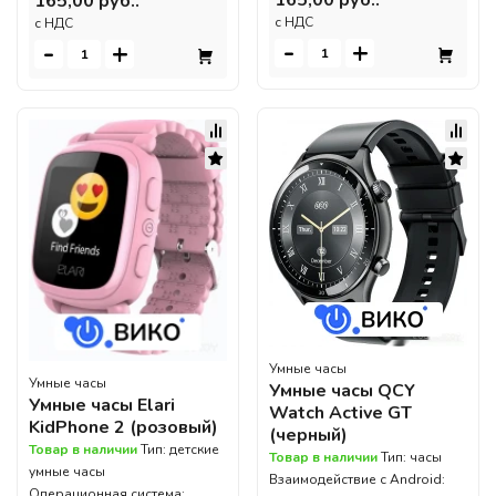
165,00 руб..
c НДС
c НДС
-
+
-
+
Умные часы
Умные часы
Умные часы QCY
Умные часы Elari
Watch Active GT
KidPhone 2 (розовый)
(черный)
Товар в наличии
Тип: детские
Товар в наличии
Тип: часы
умные часы
Взаимодействие с Android:
Операционная система: