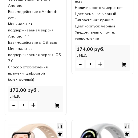
есть
Android
Наличие фотокамеры: нет
Взаимодействие с Android:
Цвет ремешка: черный
есть
Тип застежки: пряжка
Минимальная
Цвет корпуса: черный
поддерживаемая версия
Уведомления о почте:
Android: 4.4
уведомление
Взаимодействие с iOS: есть
174,00 руб..
Минимальная
поддерживаемая версия iOS:
c НДС
7.0
-
+
Способ отображения
времени: цифровой
(электронный)
172,00 руб..
c НДС
-
+