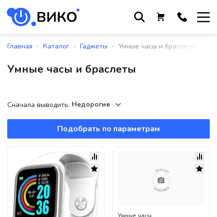
Работаем с 9 до 17:30
с понедельника по пятницу
-
-
-
Главная
Каталог
Гаджеты
Умные часы и браслеты
+375 44 564 01 13
Умные часы и браслеты
+375 29 861 18 28
+375 17 388 09 96
Недорогие
Сначала выводить:
Подобрать по параметрам
По всем вопросам
sales@viko-t.by
Оплата и доставка
Контакты
220118, г. Минск, ул. Крупской, д.
17, пом. 38, оф. №1
Умные часы