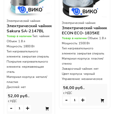
Электрический чайник
Электрический чайник
Электрический чайник
Электрический чайник
Sakura SA-2147BL
ECON ECO-1835KE
Товар в наличии
Тип: чайник
Товар в наличии
Объем: 1.8 л
Объем: 1.8 л
Мощность: 1500 Вт
Мощность: 1800 Вт
Тип нагревательного
Тип нагревательного
элемента: закрытая спираль
элемента: закрытая спираль
Материал корпуса: пластик/
Покрытие нагревательного
стекло
элемента: нержавеющая
Заварочный чайник: нет
сталь
Цвет корпуса: черный
Материал корпуса: металл/
Управление: механическое
пластик
Дисплей: нет
56,00 руб..
c НДС
52,00 руб..
-
+
c НДС
-
+