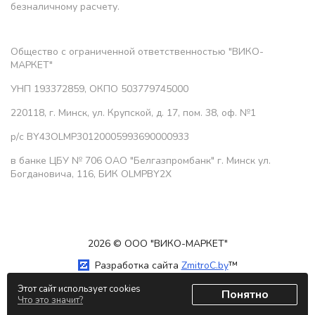
безналичному расчету.
Общество с ограниченной ответственностью "ВИКО-
МАРКЕТ"
УНП 193372859, ОКПО 503779745000
220118, г. Минск, ул. Крупской, д. 17, пом. 38, оф. №1
р/с BY43OLMP30120005993690000933
в банке ЦБУ № 706 ОАО "Белгазпромбанк" г. Минск ул.
Богдановича, 116, БИК OLMPBY2X
2026 © ООО "ВИКО-МАРКЕТ"
Разработка сайта
ZmitroC.by
™
Этот сайт использует cookies
Понятно
Что это значит?