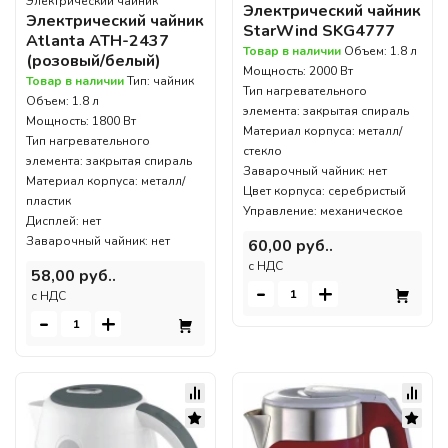
Электрический чайник
Электрический чайник
Электрический чайник
StarWind SKG4777
Atlanta ATH-2437
Товар в наличии
Объем: 1.8 л
(розовый/белый)
Мощность: 2000 Вт
Товар в наличии
Тип: чайник
Тип нагревательного
Объем: 1.8 л
элемента: закрытая спираль
Мощность: 1800 Вт
Материал корпуса: металл/
Тип нагревательного
стекло
элемента: закрытая спираль
Заварочный чайник: нет
Материал корпуса: металл/
Цвет корпуса: серебристый
пластик
Управление: механическое
Дисплей: нет
Заварочный чайник: нет
60,00 руб..
c НДС
58,00 руб..
-
+
c НДС
-
+