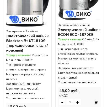
Электрический чайник
Электрический чайник
Электрический чайник
ECON ECO-1870KE
Электрический чайник
Товар в наличии
Объем: 1.8 л
Blackton Bt KT1810S
Мощность: 1800 Вт
(нержавеющая сталь/
Тип нагревательного
красный)
элемента: закрытая спираль
Товар в наличии
Объем: 1.8 л
Материал корпуса: металл/
Мощность: 1850 Вт
пластик
Тип нагревательного
Заварочный чайник: нет
элемента: закрытая спираль
Цвет корпуса: нержавеющая
Материал корпуса: металл/
сталь, черный
пластик
Управление: механическое
Заварочный чайник: нет
Цвет корпуса: красный,
45,00 руб..
нержавеющая сталь
c НДС
Управление: механическое
-
+
43,00 руб..