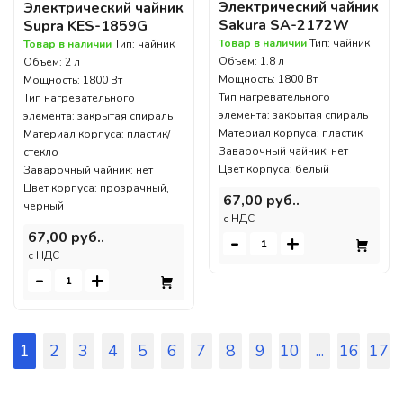
Электрический чайник
Электрический чайник
Sakura SA-2172W
Supra KES-1859G
Товар в наличии
Тип: чайник
Товар в наличии
Тип: чайник
Объем: 1.8 л
Объем: 2 л
Мощность: 1800 Вт
Мощность: 1800 Вт
Тип нагревательного
Тип нагревательного
элемента: закрытая спираль
элемента: закрытая спираль
Материал корпуса: пластик
Материал корпуса: пластик/
Заварочный чайник: нет
стекло
Цвет корпуса: белый
Заварочный чайник: нет
Цвет корпуса: прозрачный,
67,00 руб..
черный
c НДС
67,00 руб..
-
+
c НДС
-
+
1
2
3
4
5
6
7
8
9
10
...
16
17