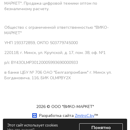
МАРКЕТ". Продажа цифровой техники оптом по
безналичному расчету.
Общество с ограниченной ответственностью "ВИКО-
МАРКЕТ"
УНП 193372859, ОКПО 503779745000
220118, г. Минск, ул. Крупской, д. 17, пом. 38, оф. №1
р/с BY43OLMP30120005993690000933
в банке ЦБУ № 706 ОАО "Белгазпромбанк" г. Минск ул.
Богдановича, 116, БИК OLMPBY2X
2026 © ООО "ВИКО-МАРКЕТ"
Разработка сайта
ZmitroC.by
™
Этот сайт использует cookies
Понятно