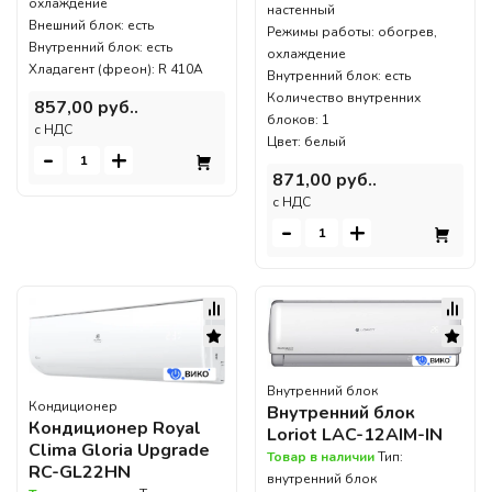
охлаждение
настенный
Внешний блок: есть
Режимы работы: обогрев,
Внутренний блок: есть
охлаждение
Хладагент (фреон): R 410A
Внутренний блок: есть
Количество внутренних
857,00 руб..
блоков: 1
c НДС
Цвет: белый
-
+
871,00 руб..
c НДС
-
+
Внутренний блок
Кондиционер
Внутренний блок
Кондиционер Royal
Loriot LAC-12AIM-IN
Clima Gloria Upgrade
Товар в наличии
Тип:
RC-GL22HN
внутренний блок