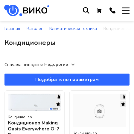
Работаем с 9 до 17:30
с понедельника по пятницу
-
-
-
Главная
Каталог
Климатическая техника
Кондиционеры
+375 44 564 01 13
Кондиционеры
+375 29 861 18 28
+375 17 388 09 96
Недорогие
Сначала выводить:
Подобрать по параметрам
По всем вопросам
sales@viko-t.by
Оплата и доставка
Контакты
Кондиционер
220118, г. Минск, ул. Крупской, д.
Кондиционер Making
17, пом. 38, оф. №1
Oasis Everywhere O-7
Кондиционер