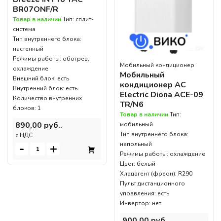
BR07ONF/R
Товар в наличии
Тип: сплит-
система
Тип внутреннего блока:
настенный
Режимы работы: обогрев,
Мобильный кондиционер
охлаждение
Мобильный
Внешний блок: есть
кондиционер AC
Внутренний блок: есть
Electric Diona ACE-09
Количество внутренних
TR/N6
блоков: 1
Товар в наличии
Тип:
890,00 руб..
мобильный
Тип внутреннего блока:
c НДС
напольный
-
+
Режимы работы: охлаждение
Цвет: белый
Хладагент (фреон): R290
Пульт дистанционного
управления: есть
Инвертор: нет
900,00 руб..