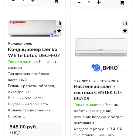
-
+
-
+
Кондиционер
Кондиционер Denko
White Lotus DECH-07
Товар в наличии
Тип: сплит-
система
Тип внутреннего блока:
настенный
Настенная сплит-система
Настенная сплит-
Режимы работы: обогрев,
система CENTEK CT-
охлаждение
65A09
Внешний блок: есть
Внутренний блок: есть
Товар в наличии
Режимы
Количество внутренних
работы: охлаждение,
блоков: 1
осушение воздуха, обогрев,
вентиляция
848,00 руб..
Хладагент (фреон): R 410A
c НДС
Пульт дистанционного