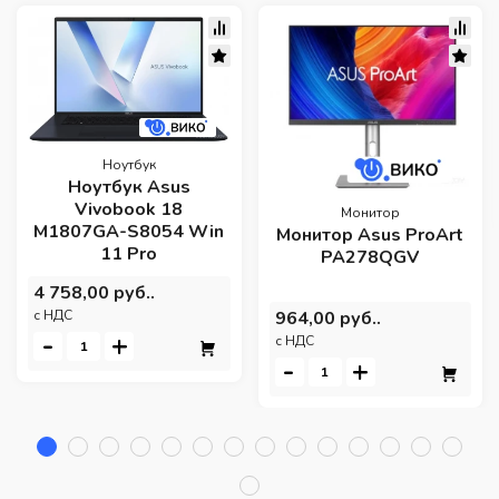
Ноутбук
Ноутбук Asus
Vivobook 18
Монитор
M1807GA-S8054 Win
Монитор Asus ProArt
11 Pro
PA278QGV
4 758,00 руб..
964,00 руб..
c НДС
-
+
c НДС
-
+