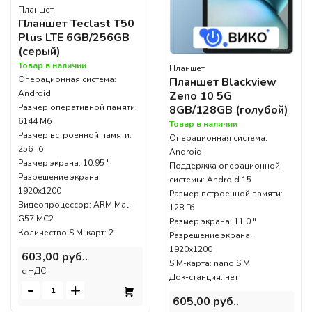
Планшет
Планшет Teclast T50
Plus LTE 6GB/256GB
(серый)
Товар в наличии
Планшет
Операционная система:
Планшет Blackview
Android
Zeno 10 5G
Размер оперативной памяти:
8GB/128GB (голубой)
6144 Мб
Товар в наличии
Размер встроенной памяти:
Операционная система:
256 Гб
Android
Размер экрана: 10.95 "
Поддержка операционной
Разрешение экрана:
системы: Android 15
1920x1200
Размер встроенной памяти:
Видеопроцессор: ARM Mali-
128 Гб
G57 MC2
Размер экрана: 11.0 "
Количество SIM-карт: 2
Разрешение экрана:
1920x1200
603,00 руб..
SIM-карта: nano SIM
c НДС
Док-станция: нет
-
+
605,00 руб..