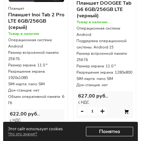
Планшет DOOGEE Tab
G6 6GB/256GB LTE
Планшет
Планшет Inoi Tab 2 Pro
(черный)
LTE 6GB/256GB
Товар в наличии
(серый)
Операционная система:
Товар в наличии
Android
Операционная система:
Поддержка операционной
Android
системы: Android 15
Размер встроенной памяти:
Размер встроенной памяти:
256 Гб
256 Гб
Размер экрана: 11.0 "
Размер экрана: 11.0 "
Разрешение экрана:
Разрешение экрана: 1280x800
1920x1080
SIM-карта: nano SIM
SIM-карта: nano SIM
Док-станция: нет
Док-станция: нет
627,00 руб..
Объем оперативной памяти: 6
c НДС
Гб
-
+
622,00 руб..
c НДС
-
+
Этот сайт использует cookies
Понятно
Что это значит?