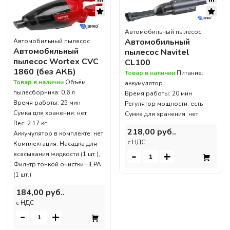
Автомобильный пылесос
Автомобильный
Автомобильный пылесос
Автомобильный
пылесос Navitel
пылесос Wortex CVC
CL100
1860 (без АКБ)
Товар в наличии
Питание:
Товар в наличии
Объём
аккумулятор
пылесборника: 0.6 л
Время работы: 20 мин
Время работы: 25 мин
Регулятор мощности: есть
Сумка для хранения: нет
Сумка для хранения: нет
Вес: 2.17 кг
218,00 руб..
Аккумулятор в комплекте: нет
c НДС
Комплектация: Насадка для
-
+
всасывания жидкости (1 шт.),
Фильтр тонкой очистки HEPA
(1 шт.)
184,00 руб..
c НДС
-
+