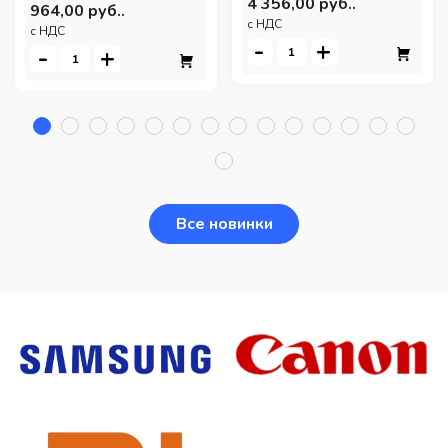
4 356,00 руб..
964,00 руб..
c НДС
c НДС
-
+
-
+
Все новинки