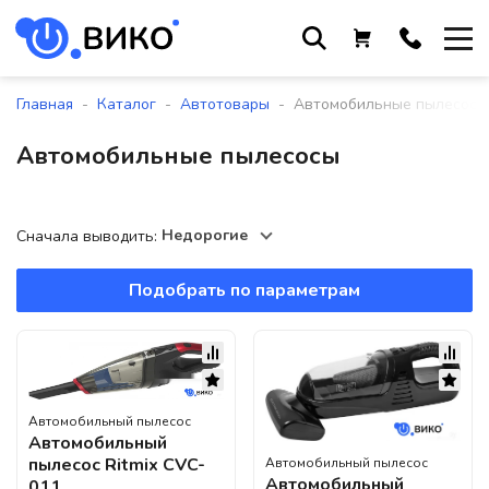
Работаем с 9 до 17:30
с понедельника по пятницу
-
-
-
Главная
Каталог
Автотовары
Автомобильные пылесосы
+375 44 564 01 13
Автомобильные пылесосы
+375 29 861 18 28
+375 17 388 09 96
Недорогие
Сначала выводить:
Подобрать по параметрам
По всем вопросам
sales@viko-t.by
Оплата и доставка
Контакты
Автомобильный пылесос
220118, г. Минск, ул. Крупской, д.
Автомобильный
17, пом. 38, оф. №1
пылесос Ritmix CVC-
Автомобильный пылесос
Автомобильный
011