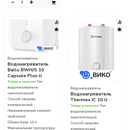
-
+
Водонагреватель
Водонагреватель
Ballu BWH/S 10
Capsule Plus U
Товар в наличии
Тип
водонагревателя:
Водонагреватель
накопительный
Водонагреватель
Способ нагрева:
Thermex IC 10 U
электрический
Товар в наличии
Тип
Нагревательный элемент:
водонагревателя:
трубчатый
накопительный
Объем бака: 10 л
Способ нагрева:
Максимальная температура
электрический