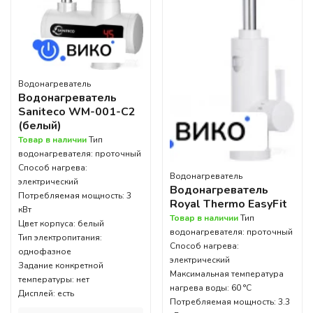
Водонагреватель
Водонагреватель
Saniteco WM-001-C2
(белый)
Товар в наличии
Тип
водонагревателя: проточный
Способ нагрева:
Водонагреватель
электрический
Водонагреватель
Потребляемая мощность: 3
Royal Thermo EasyFit
кВт
Товар в наличии
Тип
Цвет корпуса: белый
водонагревателя: проточный
Тип электропитания:
Способ нагрева:
однофазное
электрический
Задание конкретной
Максимальная температура
температуры: нет
нагрева воды: 60 °С
Дисплей: есть
Потребляемая мощность: 3.3