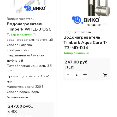
Водонагреватель
Водонагреватель
Timberk WHEL-3 OSC
Водонагреватель
Товар в наличии
Тип
Водонагреватель
водонагревателя: проточный
Timberk Aqua Care T-
Способ нагрева:
IT3-MD-R14
электрический
Товар в наличии
Нагревательный элемент:
трубчатый
247,00 руб..
Потребляемая мощность: 3.5
c НДС
кВт
-
+
Производительность: 1.9 л/
мин
Напряжение сети: 220 В
Способ подачи воды:
безнапорный
247,00 руб..
c НДС