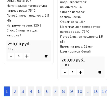
Объем бака: 10 л
водонагревателя:
Максимальная температура
накопительный
нагрева воды: 75 °С
Способ нагрева:
Потребляемая мощность: 1.5
электрический
кВт
Объем бака: 10 л
Напряжение сети: 220 В
Максимальная температура
Способ подачи воды:
нагрева воды: 75 °С
напорный
Потребляемая мощность: 1.5
кВт
258,00 руб..
Время нагрева: 21 мин
c НДС
Цвет корпуса: белый
-
+
260,00 руб..
c НДС
-
+
1
2
3
4
5
6
7
8
9
10
...
16
17