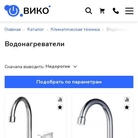
Работаем с 9 до 17:30
с понедельника по пятницу
-
-
-
Главная
Каталог
Климатическая техника
Водонагреват
+375 44 564 01 13
Водонагреватели
+375 29 861 18 28
+375 17 388 09 96
Недорогие
Сначала выводить:
Подобрать по параметрам
По всем вопросам
sales@viko-t.by
Оплата и доставка
Контакты
220118, г. Минск, ул. Крупской, д.
17, пом. 38, оф. №1