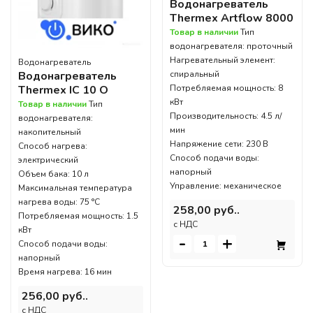
Водонагреватель
Thermex Artflow 8000
Товар в наличии
Тип
водонагревателя: проточный
Нагревательный элемент:
Водонагреватель
Водонагреватель
спиральный
Thermex IC 10 O
Потребляемая мощность: 8
кВт
Товар в наличии
Тип
Производительность: 4.5 л/
водонагревателя:
мин
накопительный
Напряжение сети: 230 В
Способ нагрева:
Способ подачи воды:
электрический
напорный
Объем бака: 10 л
Управление: механическое
Максимальная температура
нагрева воды: 75 °С
258,00 руб..
Потребляемая мощность: 1.5
c НДС
кВт
-
+
Способ подачи воды:
напорный
Время нагрева: 16 мин
256,00 руб..
c НДС