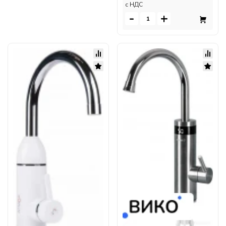
c НДС
-
+