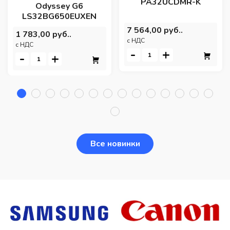
PA32UCDMR-K
Odyssey G6
LS32BG650EUXEN
7 564,00 руб..
1 783,00 руб..
c НДС
c НДС
-
+
-
+
Все новинки