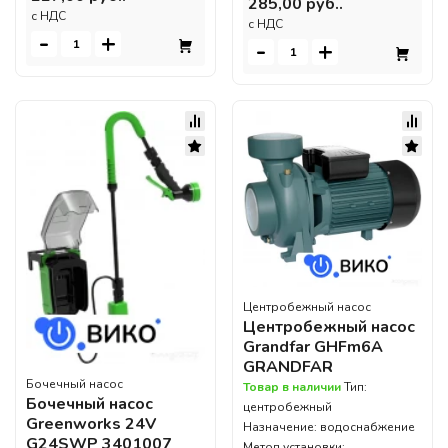
285,00 руб..
c НДС
c НДС
-
+
-
+
Центробежный насос
Центробежный насос
Grandfar GHFm6A
GRANDFAR
Бочечный насос
Товар в наличии
Тип:
Бочечный насос
центробежный
Greenworks 24V
Назначение: водоснабжение
G24SWP 3401007
Метод установки: