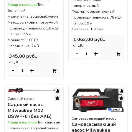
Товар в наличии
Тип:
поверхностный
бочечный
Форма: горизонтальный
Назначение: водоснабжение
Производительность: 78 м3/ч
Метод установки: погружной
Напор: 19 м
Производительность: 1.8 м3/ч
Давление: 1.9 бар
Напор: 17.5 м
1 062,00 руб..
Мощность: 100 Вт
c НДС
Напряжение: 24 В
-
+
345,00 руб..
c НДС
-
+
Садовый насос
Садовый насос
Milwaukee M12
BSWP-0 (без АКБ)
Самовсасывающий насос
Товар в наличии
Тип: садовый
Самовсасывающий
Назначение: водоснабжение
насос Milwaukee