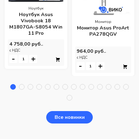
Ноутбук
Ноутбук Asus
Vivobook 18
Монитор
M1807GA-S8054 Win
Монитор Asus ProArt
11 Pro
PA278QGV
4 758,00 руб..
964,00 руб..
c НДС
-
+
c НДС
-
+
Все новинки