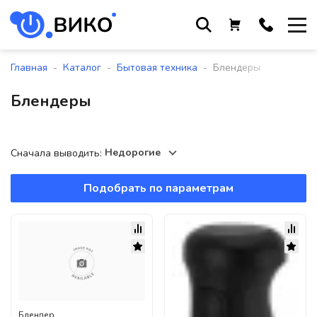
Работаем с 9 до 17:30
с понедельника по пятницу
-
-
-
Главная
Каталог
Бытовая техника
Блендеры
+375 44 564 01 13
Блендеры
+375 29 861 18 28
+375 17 388 09 96
Недорогие
Сначала выводить:
Подобрать по параметрам
По всем вопросам
sales@viko-t.by
Оплата и доставка
Контакты
220118, г. Минск, ул. Крупской, д.
17, пом. 38, оф. №1
Блендер