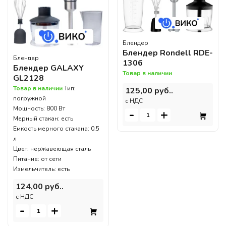
Блендер
Блендер Rondell RDE-
Блендер
1306
Блендер GALAXY
Товар в наличии
GL2128
Товар в наличии
Тип:
125,00 руб..
погружной
c НДС
Мощность: 800 Вт
-
+
Мерный стакан: есть
Емкость мерного стакана: 0.5
л
Цвет: нержавеющая сталь
Питание: от сети
Измельчитель: есть
124,00 руб..
c НДС
-
+