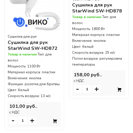
Сушилка для рук
StarWind SW-HD878
Товар в наличии
Тип: для
волос
Мощность: 1800 Вт
Материал корпуса: пластик
Сушилка для рук
Включение: кнопка
Сушилка для рук
Цвет: белый
StarWind SW-HD872
Скорость воздуха: 25 м/с
Товар в наличии
Тип: для
Поток воздуха: регулировка
волос
температуры
Мощность: 1100 Вт
Материал корпуса: пластик
158,00 руб..
Включение: кнопка
c НДС
Функции: розетка для бритвы
-
+
Цвет: белый
Скорость воздуха: 13 м/с
101,00 руб..
c НДС
-
+