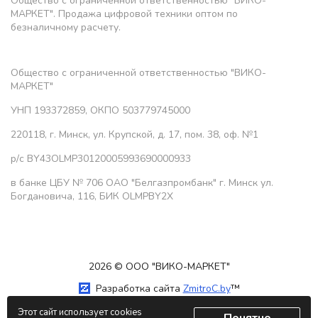
Общество с ограниченной ответственностью "ВИКО-
МАРКЕТ". Продажа цифровой техники оптом по
безналичному расчету.
Общество с ограниченной ответственностью "ВИКО-
МАРКЕТ"
УНП 193372859, ОКПО 503779745000
220118, г. Минск, ул. Крупской, д. 17, пом. 38, оф. №1
р/с BY43OLMP30120005993690000933
в банке ЦБУ № 706 ОАО "Белгазпромбанк" г. Минск ул.
Богдановича, 116, БИК OLMPBY2X
2026 © ООО "ВИКО-МАРКЕТ"
Разработка сайта
ZmitroC.by
™
Этот сайт использует cookies