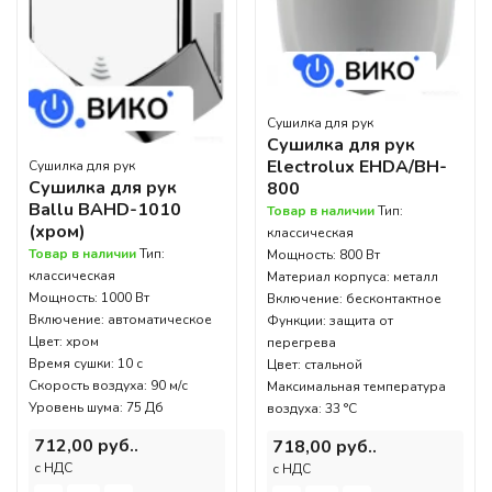
Сушилка для рук
Сушилка для рук
Electrolux EHDA/BH-
Сушилка для рук
Сушилка для рук
800
Ballu BAHD-1010
Товар в наличии
Тип:
(хром)
классическая
Товар в наличии
Тип:
Мощность: 800 Вт
классическая
Материал корпуса: металл
Мощность: 1000 Вт
Включение: бесконтактное
Включение: автоматическое
Функции: защита от
Цвет: хром
перегрева
Время сушки: 10 с
Цвет: стальной
Скорость воздуха: 90 м/с
Максимальная температура
Уровень шума: 75 Дб
воздуха: 33 °C
712,00 руб..
718,00 руб..
c НДС
c НДС