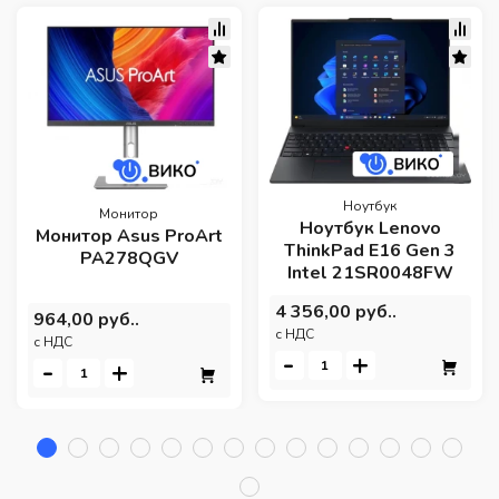
Ноутбук
Монитор
Ноутбук Lenovo
Монитор Asus ProArt
ThinkPad E16 Gen 3
PA278QGV
Intel 21SR0048FW
4 356,00 руб..
964,00 руб..
c НДС
c НДС
-
+
-
+