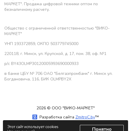
МАРКЕТ". Продажа цифровой техники оптом по
безналичному расчету.
Общество с ограниченной ответственностью "ВИКО-
МАРКЕТ"
УНП 193372859, ОКПО 503779745000
220118, г. Минск, ул. Крупской, д. 17, пом. 38, оф. №1
р/с BY43OLMP30120005993690000933
в банке ЦБУ № 706 ОАО "Белгазпромбанк" г. Минск ул.
Богдановича, 116, БИК OLMPBY2X
2026 © ООО "ВИКО-МАРКЕТ"
Разработка сайта
ZmitroC.by
™
Этот сайт использует cookies
Понятно