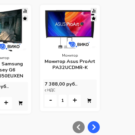
Н
Ноутбук 
Treme T
X
R98957T
8 436,00 
c НДС
Монитор
нитор
Монитор Asus ProArt
-
 Samsung
PA32UCDMR-K
sey G6
650EUXEN
7 388,00 руб..
уб..
c НДС
-
+
+