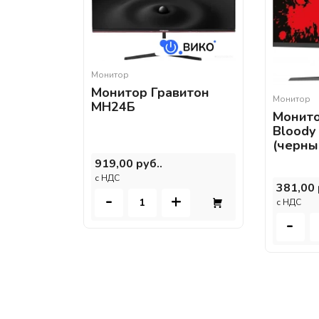
Монитор
Монитор Гравитон
Монитор
МН24Б
Монито
Bloody
(черны
919,00 руб..
c НДС
381,00 
-
+
c НДС
-