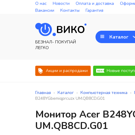
О нас
Новости
Оплата и доставка
Оформи
Вакансии
Контакты
Гарантия
Каталог
БЕЗНАЛ- ПОКУПАЙ
ЛЕГКО
Акции и распродажи
Новые поступ
-
-
-
Главная
Каталог
Компьютерная техника
B248YGbemiqprcuzx UM.QB8CD.G01
Монитор Acer B248Y
UM.QB8CD.G01