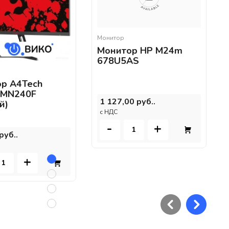
Монитор
Монитор HP M24m
678U5AS
р A4Tech
 MN240F
1 127,00 руб..
й)
c НДС
-
+
руб..
+