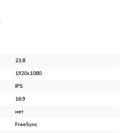
c
23.8
1920x1080
IPS
16:9
нет
FreeSync