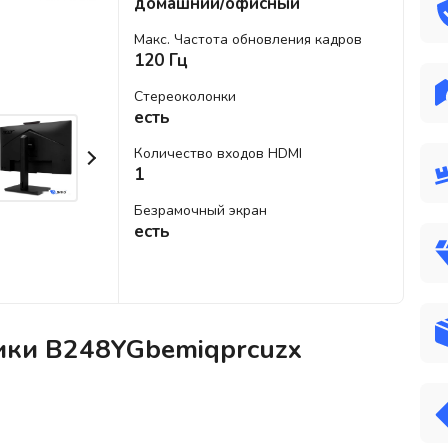
домашний/офисный
Макс. Частота обновления кадров
120 Гц
Стереоколонки
есть
Количество входов HDMI
1
Безрамочный экран
есть
ики B248YGbemiqprcuzx