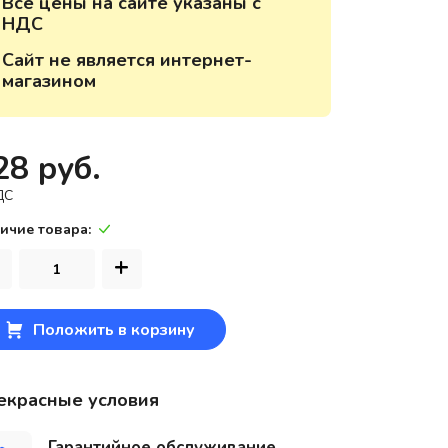
Все цены на сайте указаны с
НДС
220118, г. Минск, ул. Крупской, д.
17, пом. 38, оф. №1
Сайт не является интернет-
магазином
28 руб.
ДС
ичие товара:
+
Положить в корзину
екрасные условия
Гарантийное обслуживание