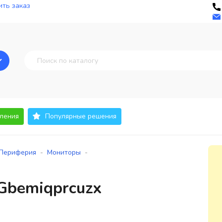
ть заказ
ления
Популярные решения
-
-
Периферия
Мониторы
Gbemiqprcuzx