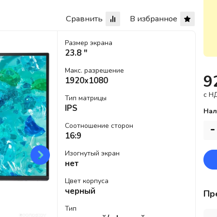
Сравнить
В избранное
Размер экрана
23.8 "
Макс. разрешение
9
1920x1080
c Н
Тип матрицы
IPS
Нал
Соотношение сторон
-
16:9
Изогнутый экран
нет
Цвет корпуса
черный
Пр
Тип