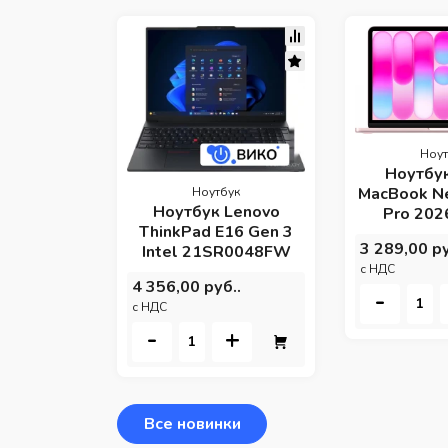
Ноут
Ноутбу
MacBook N
Ноутбук
Ноутбук Lenovo
Pro 202
ThinkPad E16 Gen 3
3 289,00 ру
Intel 21SR0048FW
c НДС
4 356,00 руб..
-
c НДС
-
+
Все новинки