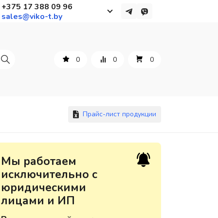
+375 17 388 09 96
sales@viko-t.by
Работаем с 9 до 17:30
с понедельника по пятницу
0
0
0
+375 44 564 01 13
+375 29 861 18 28
+375 17 388 09 96
Прайс-лист продукции
По всем вопросам
Мы работаем
sales@viko-t.by
исключительно с
юридическими
Оплата и доставка
лицами и ИП
Контакты