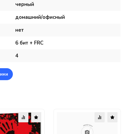
черный
домашний/офисный
нет
6 бит + FRC
4
ики