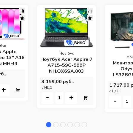
бук
к Apple
Ноутбук
eo 13" A18
Мо
Ноутбук Acer Aspire 7
Монитор
6 MHFJ4
A715-59G-599P
Odys
NH.QX6SA.003
б..
LS32BG
3 159,00 руб..
1 717,00 р
+
c НДС
c НДС
-
+
-