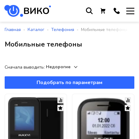
Работаем с 9 до 17:30
с понедельника по пятницу
-
-
-
Главная
Каталог
Телефония
Мобильные телефоны
+375 44 564 01 13
Мобильные телефоны
+375 29 861 18 28
+375 17 388 09 96
Недорогие
Сначала выводить:
Подобрать по параметрам
По всем вопросам
sales@viko-t.by
Оплата и доставка
Контакты
220118, г. Минск, ул. Крупской, д.
17, пом. 38, оф. №1