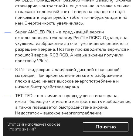
AMOLED. Принадлежит разработчикам Samsung. Экраны
стали ярче, контрастней и еще тоньше, а также меньше
отражают солнечный свет. Теперь на солнце не надо
прикрывать экран рукой, чтобы что-нибудь увидеть на
нем. Энергоемкость увеличилась.
Super AMOLED Plus – в предыдущей версии
использовалась технология PenTile RGBG. Однако, она
ухудшила изображение за счет уменьшения реального
разрешения экрана. Поэтому производитель вернулся к
прошлой версии RGB RGB. А новые экраны получили
приставку "Plus".
STN – жидкокристаллический дисплей с пассивной
матрицей. При ярком солнечном свете изображение
плохо видно, имеют высокое энергопотребление и
низкое быстродействие экрана.
TFT, TFD – в отличие от предыдущего типа экрана,
имеют большую четкость и контрастность изображения,
а также повышается быстродействие экрана.
Недостаток – высокое энергопотребление.
TFT TMR – позволяют получить яркое и контрастное
Этот сайт использует cookies
Понятно
изображение как на улице, даже при ярком солнце, так
Что это значит?
и в темном помещении. Также в этой разновидности