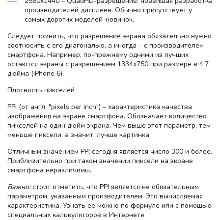
2560х1440 – QuadHD-разрешение: новейшая разработка
производителей дисплеев. Обычно присутствует у
самых дорогих моделей-новинок.
Следует помнить, что разрешение экрана обязательно нужно
соотносить с его диагональю, а иногда – с производителем
смартфона. Например, по-прежнему одними из лучших
остаются экраны с разрешением 1334х750 при размере в 4.7
дюйма (iPhone 6).
Плотность пикселей
PPI (от англ. "pixels per inch") – характеристика качества
изображения на экране смартфона. Обозначает количество
пикселей на один дюйм экрана. Чем выше этот параметр, тем
меньше пиксели, а значит, лучше картинка.
Отличным значением PPI сегодня является число 300 и более.
Приблизительно при таком значении пиксели на экране
смартфона неразличимы.
Важно:
стоит отметить, что PPI является не обязательным
параметром, указанным производителем. Это вычисляемая
характеристика. Узнать ее можно по формуле или с помощью
специальных калькуляторов в Интернете.