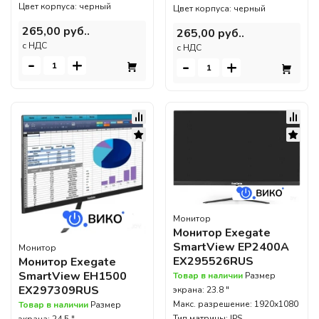
Цвет корпуса: черный
Цвет корпуса: черный
265,00 руб..
265,00 руб..
c НДС
c НДС
-
+
-
+
Монитор
Монитор Exegate
SmartView EP2400A
Монитор
EX295526RUS
Монитор Exegate
SmartView EH1500
Товар в наличии
Размер
EX297309RUS
экрана: 23.8 "
Макс. разрешение: 1920x1080
Товар в наличии
Размер
Тип матрицы: IPS
экрана: 24.5 "