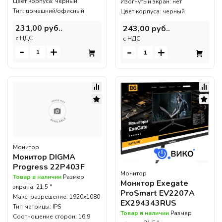
Цвет корпуса: черный
Изогнутый экран: нет
Тип: домашний/офисный
Цвет корпуса: черный
231,00 руб..
243,00 руб..
c НДС
c НДС
-
+
-
+
Монитор
Монитор DIGMA
Progress 22P403F
Монитор
Товар в наличии
Размер
Монитор Exegate
экрана: 21.5 "
ProSmart EV2207A
Макс. разрешение: 1920x1080
EX294343RUS
Тип матрицы: IPS
Товар в наличии
Размер
Соотношение сторон: 16:9