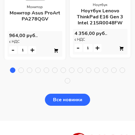
Ноутбук
Монитор
Ноутбук Lenovo
Монитор Asus ProArt
ThinkPad E16 Gen 3
PA278QGV
Intel 21SR0048FW
4 356,00 руб..
964,00 руб..
c НДС
c НДС
-
+
-
+
Все новинки