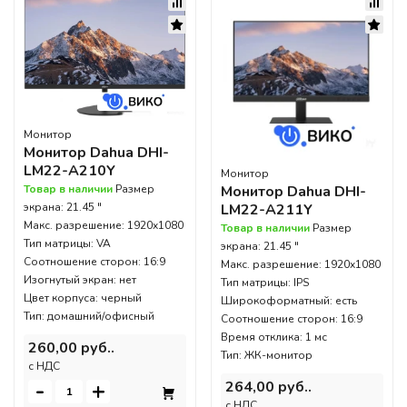
Монитор
Монитор Dahua DHI-
LM22-A210Y
Монитор
Монитор Dahua DHI-
Товар в наличии
Размер
LM22-A211Y
экрана: 21.45 "
Макс. разрешение: 1920x1080
Товар в наличии
Размер
Тип матрицы: VA
экрана: 21.45 "
Соотношение сторон: 16:9
Макс. разрешение: 1920x1080
Изогнутый экран: нет
Тип матрицы: IPS
Цвет корпуса: черный
Широкоформатный: есть
Тип: домашний/офисный
Соотношение сторон: 16:9
Время отклика: 1 мс
260,00 руб..
Тип: ЖК-монитор
c НДС
-
+
264,00 руб..
c НДС