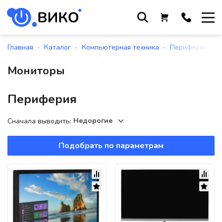
Работаем с 9 до 17:30
с понедельника по пятницу
-
-
-
-
Главная
Каталог
Компьютерная техника
Периферия
+375 44 564 01 13
Мониторы
+375 29 861 18 28
+375 17 388 09 96
Периферия
Недорогие
Сначала выводить:
По всем вопросам
sales@viko-t.by
Подобрать по параметрам
Оплата и доставка
Контакты
220118, г. Минск, ул. Крупской, д.
17, пом. 38, оф. №1