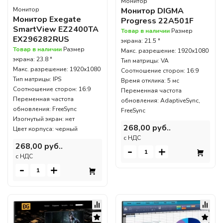
Монитор
Монитор DIGMA
Монитор
Монитор Exegate
Progress 22A501F
SmartView EZ2400TA
Товар в наличии
Размер
EX296282RUS
экрана: 21.5 "
Товар в наличии
Размер
Макс. разрешение: 1920x1080
экрана: 23.8 "
Тип матрицы: VA
Макс. разрешение: 1920x1080
Соотношение сторон: 16:9
Тип матрицы: IPS
Время отклика: 5 мс
Соотношение сторон: 16:9
Переменная частота
Переменная частота
обновления: AdaptiveSync,
обновления: FreeSync
FreeSync
Изогнутый экран: нет
268,00 руб..
Цвет корпуса: черный
c НДС
268,00 руб..
-
+
c НДС
-
+