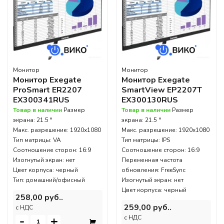
Монитор
Монитор
Монитор Exegate
Монитор Exegate
ProSmart ER2207
SmartView EP2207T
EX300341RUS
EX300130RUS
Товар в наличии
Размер
Товар в наличии
Размер
экрана: 21.5 "
экрана: 21.5 "
Макс. разрешение: 1920x1080
Макс. разрешение: 1920x1080
Тип матрицы: VA
Тип матрицы: IPS
Соотношение сторон: 16:9
Соотношение сторон: 16:9
Изогнутый экран: нет
Переменная частота
Цвет корпуса: черный
обновления: FreeSync
Тип: домашний/офисный
Изогнутый экран: нет
Цвет корпуса: черный
258,00 руб..
259,00 руб..
c НДС
-
+
c НДС