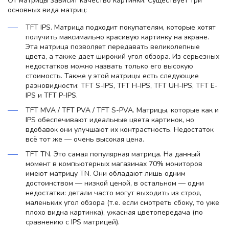
От матрицы зависит качество картинки. Существует три
основных вида матриц:
TFT IPS. Матрица подходит покупателям, которые хотят
получить максимально красивую картинку на экране.
Эта матрица позволяет передавать великолепные
цвета, а также дает широкий угол обзора. Из серьезных
недостатков можно назвать только его высокую
стоимость. Также у этой матрицы есть следующие
разновидности: TFT S-IPS, TFT H-IPS, TFT UH-IPS, TFT E-
IPS и TFT P-IPS.
TFT MVA / TFT PVA / TFT S-PVA. Матрицы, которые как и
IPS обеспечивают идеальные цвета картинок, но
вдобавок они улучшают их контрастность. Недостаток
всё тот же — очень высокая цена.
TFT TN. Это самая популярная матрица. На данный
момент в компьютерных магазинах 70% мониторов
имеют матрицу TN. Они обладают лишь одним
достоинством — низкой ценой, в остальном — одни
недостатки: детали часто могут выходить из строя,
маленьких угол обзора (т.е. если смотреть сбоку, то уже
плохо видна картинка), ужасная цветопередача (по
сравнению с IPS матрицей).