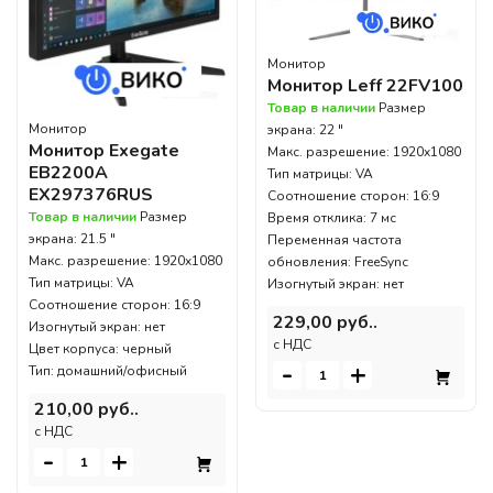
Монитор
Монитор Leff 22FV100
Товар в наличии
Размер
Монитор
экрана: 22 "
Монитор Exegate
Макс. разрешение: 1920x1080
EB2200A
Тип матрицы: VA
EX297376RUS
Соотношение сторон: 16:9
Товар в наличии
Размер
Время отклика: 7 мс
экрана: 21.5 "
Переменная частота
Макс. разрешение: 1920x1080
обновления: FreeSync
Тип матрицы: VA
Изогнутый экран: нет
Соотношение сторон: 16:9
229,00 руб..
Изогнутый экран: нет
c НДС
Цвет корпуса: черный
-
+
Тип: домашний/офисный
210,00 руб..
c НДС
-
+