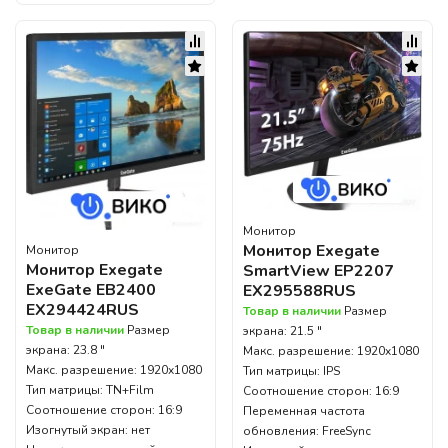
Монитор
Монитор Exegate
Монитор
Монитор Exegate
SmartView EP2207
ExeGate EB2400
EX295588RUS
EX294424RUS
Товар в наличии
Размер
Товар в наличии
Размер
экрана: 21.5 "
экрана: 23.8 "
Макс. разрешение: 1920x1080
Макс. разрешение: 1920x1080
Тип матрицы: IPS
Тип матрицы: TN+Film
Соотношение сторон: 16:9
Соотношение сторон: 16:9
Переменная частота
Изогнутый экран: нет
обновления: FreeSync