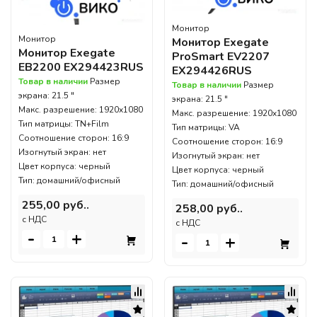
Монитор
Монитор
Монитор Exegate
Монитор Exegate
ProSmart EV2207
EB2200 EX294423RUS
EX294426RUS
Товар в наличии
Размер
Товар в наличии
Размер
экрана: 21.5 "
экрана: 21.5 "
Макс. разрешение: 1920x1080
Макс. разрешение: 1920x1080
Тип матрицы: TN+Film
Тип матрицы: VA
Соотношение сторон: 16:9
Соотношение сторон: 16:9
Изогнутый экран: нет
Изогнутый экран: нет
Цвет корпуса: черный
Цвет корпуса: черный
Тип: домашний/офисный
Тип: домашний/офисный
255,00 руб..
258,00 руб..
c НДС
c НДС
-
+
-
+