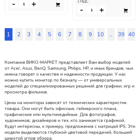
-
+
c НДС
-
+
1
2
3
4
5
6
7
8
9
10
...
39
40
Компания ВИКО-МАРКЕТ представляет Вам выбор моделей
от Acer, Asus, BenQ, Samsung, Philips, HP, и иных брендов, чьи
имена говорят о качестве и надежности продукции. У нас
можно купить монитор по безналу — от универсальных
моделей до специализированных решений для графики, игр и
просмотра фильмов.
Цены на мониторы зависят от технических характеристик
товара. Они могут быть офисные, геймерского плана,
графические или мультимедийные. Для фотографов,
художников, дизайнеров и тех, кто занимается графикой,
будут интересны, к примеру, предложения с матрицей IPS. Эти
модели выделяются глубокой цветовой передачей, большей
широтой углов обзора.