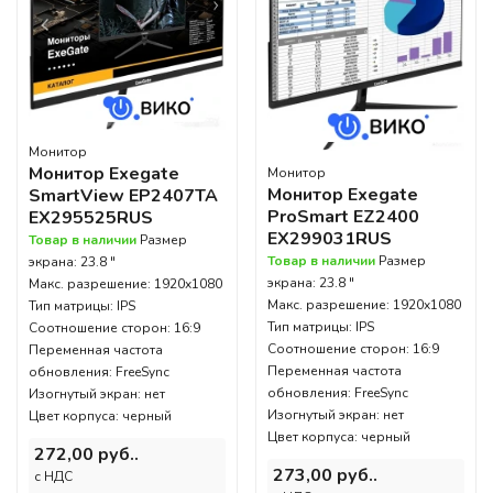
Монитор
Монитор Exegate
Монитор
Монитор Exegate
SmartView EP2407TA
ProSmart EZ2400
EX295525RUS
EX299031RUS
Товар в наличии
Размер
Товар в наличии
Размер
экрана: 23.8 "
экрана: 23.8 "
Макс. разрешение: 1920x1080
Макс. разрешение: 1920x1080
Тип матрицы: IPS
Тип матрицы: IPS
Соотношение сторон: 16:9
Соотношение сторон: 16:9
Переменная частота
Переменная частота
обновления: FreeSync
обновления: FreeSync
Изогнутый экран: нет
Изогнутый экран: нет
Цвет корпуса: черный
Цвет корпуса: черный
272,00 руб..
273,00 руб..
c НДС