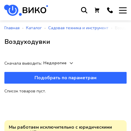
Работаем с 9 до 17:30
с понедельника по пятницу
-
-
-
Главная
Каталог
Садовая техника и инструмент
Воздухо
+375 44 564 01 13
Воздуходувки
+375 29 861 18 28
+375 17 388 09 96
Недорогие
Сначала выводить:
Подобрать по параметрам
По всем вопросам
sales@viko-t.by
Список товаров пуст.
Оплата и доставка
Контакты
220118, г. Минск, ул. Крупской, д.
17, пом. 38, оф. №1
Мы работаем исключительно с юридическими