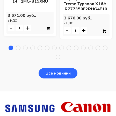
14 F1MG-815XRU
Treme Typhoon X16A-
R777350F2RHG4E10
3 671,00 руб..
3 676,00 руб..
c НДС
c НДС
-
+
-
+
Все новинки