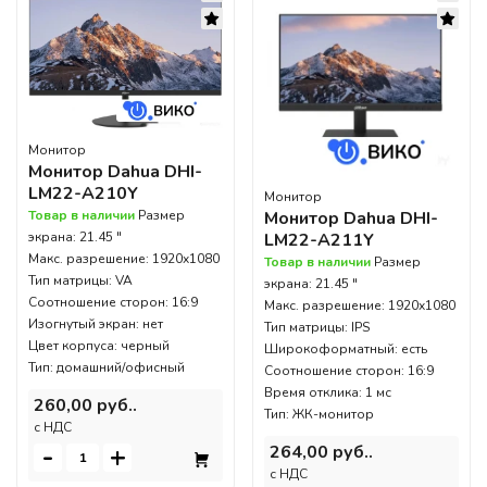
Монитор
Монитор Dahua DHI-
LM22-A210Y
Монитор
Монитор Dahua DHI-
Товар в наличии
Размер
LM22-A211Y
экрана: 21.45 "
Макс. разрешение: 1920x1080
Товар в наличии
Размер
Тип матрицы: VA
экрана: 21.45 "
Соотношение сторон: 16:9
Макс. разрешение: 1920x1080
Изогнутый экран: нет
Тип матрицы: IPS
Цвет корпуса: черный
Широкоформатный: есть
Тип: домашний/офисный
Соотношение сторон: 16:9
Время отклика: 1 мс
260,00 руб..
Тип: ЖК-монитор
c НДС
-
+
264,00 руб..
c НДС