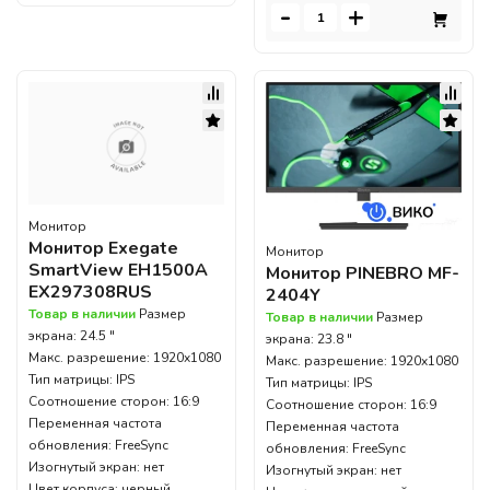
-
+
Монитор
Монитор Exegate
Монитор
SmartView EH1500A
Монитор PINEBRO MF-
EX297308RUS
2404Y
Товар в наличии
Размер
Товар в наличии
Размер
экрана: 24.5 "
экрана: 23.8 "
Макс. разрешение: 1920x1080
Макс. разрешение: 1920x1080
Тип матрицы: IPS
Тип матрицы: IPS
Соотношение сторон: 16:9
Соотношение сторон: 16:9
Переменная частота
Переменная частота
обновления: FreeSync
обновления: FreeSync
Изогнутый экран: нет
Изогнутый экран: нет
Цвет корпуса: черный