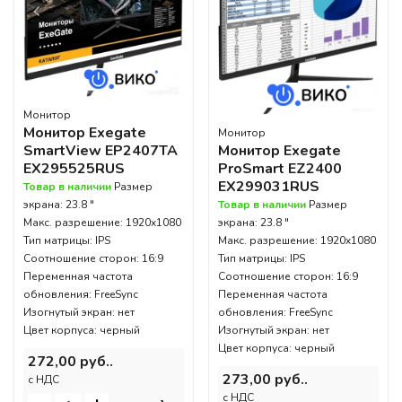
Монитор
Монитор Exegate
Монитор
Монитор Exegate
SmartView EP2407TA
ProSmart EZ2400
EX295525RUS
EX299031RUS
Товар в наличии
Размер
Товар в наличии
Размер
экрана: 23.8 "
экрана: 23.8 "
Макс. разрешение: 1920x1080
Макс. разрешение: 1920x1080
Тип матрицы: IPS
Тип матрицы: IPS
Соотношение сторон: 16:9
Соотношение сторон: 16:9
Переменная частота
Переменная частота
обновления: FreeSync
обновления: FreeSync
Изогнутый экран: нет
Изогнутый экран: нет
Цвет корпуса: черный
Цвет корпуса: черный
272,00 руб..
273,00 руб..
c НДС
c НДС