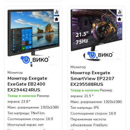
Монитор
Монитор Exegate
Монитор
Монитор Exegate
SmartView EP2207
ExeGate EB2400
EX295588RUS
EX294424RUS
Товар в наличии
Размер
Товар в наличии
Размер
экрана: 21.5 "
экрана: 23.8 "
Макс. разрешение: 1920x1080
Макс. разрешение: 1920x1080
Тип матрицы: IPS
Тип матрицы: TN+Film
Соотношение сторон: 16:9
Соотношение сторон: 16:9
Переменная частота
Изогнутый экран: нет
обновления: FreeSync