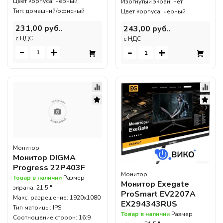
Цвет корпуса: черный
Изогнутый экран: нет
Тип: домашний/офисный
Цвет корпуса: черный
231,00 руб..
243,00 руб..
c НДС
c НДС
-
+
-
+
Монитор
Монитор DIGMA
Progress 22P403F
Монитор
Товар в наличии
Размер
Монитор Exegate
экрана: 21.5 "
ProSmart EV2207A
Макс. разрешение: 1920x1080
EX294343RUS
Тип матрицы: IPS
Товар в наличии
Размер
Соотношение сторон: 16:9