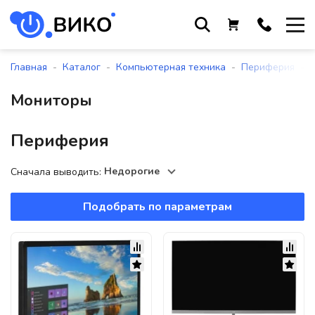
Работаем с 9 до 17:30
с понедельника по пятницу
-
-
-
-
Главная
Каталог
Компьютерная техника
Периферия
+375 44 564 01 13
Мониторы
+375 29 861 18 28
+375 17 388 09 96
Периферия
Недорогие
Сначала выводить:
По всем вопросам
sales@viko-t.by
Подобрать по параметрам
Оплата и доставка
Контакты
220118, г. Минск, ул. Крупской, д.
17, пом. 38, оф. №1