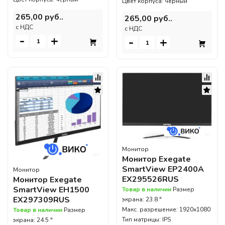
Цвет корпуса: черный
265,00 руб..
265,00 руб..
c НДС
c НДС
-
+
-
+
Монитор
Монитор Exegate
SmartView EP2400A
Монитор
EX295526RUS
Монитор Exegate
SmartView EH1500
Товар в наличии
Размер
EX297309RUS
экрана: 23.8 "
Макс. разрешение: 1920x1080
Товар в наличии
Размер
Тип матрицы: IPS
экрана: 24.5 "