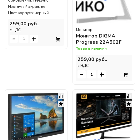
обновления: FreeSync
Изогнутый экран: нет
Цвет корпуса: черный
259,00 руб..
Монитор
c НДС
Монитор DIGMA
-
+
Progress 22A502F
Товар в наличии
259,00 руб..
c НДС
-
+