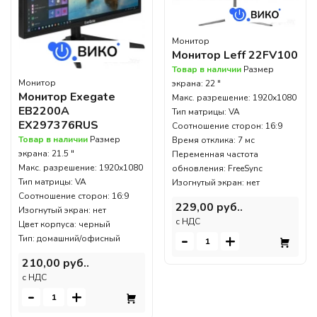
Монитор
Монитор Leff 22FV100
Товар в наличии
Размер
Монитор
экрана: 22 "
Монитор Exegate
Макс. разрешение: 1920x1080
EB2200A
Тип матрицы: VA
EX297376RUS
Соотношение сторон: 16:9
Товар в наличии
Размер
Время отклика: 7 мс
экрана: 21.5 "
Переменная частота
Макс. разрешение: 1920x1080
обновления: FreeSync
Тип матрицы: VA
Изогнутый экран: нет
Соотношение сторон: 16:9
229,00 руб..
Изогнутый экран: нет
c НДС
Цвет корпуса: черный
-
+
Тип: домашний/офисный
210,00 руб..
c НДС
-
+