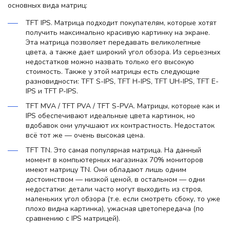
основных вида матриц:
TFT IPS. Матрица подходит покупателям, которые хотят
получить максимально красивую картинку на экране.
Эта матрица позволяет передавать великолепные
цвета, а также дает широкий угол обзора. Из серьезных
недостатков можно назвать только его высокую
стоимость. Также у этой матрицы есть следующие
разновидности: TFT S-IPS, TFT H-IPS, TFT UH-IPS, TFT E-
IPS и TFT P-IPS.
TFT MVA / TFT PVA / TFT S-PVA. Матрицы, которые как и
IPS обеспечивают идеальные цвета картинок, но
вдобавок они улучшают их контрастность. Недостаток
всё тот же — очень высокая цена.
TFT TN. Это самая популярная матрица. На данный
момент в компьютерных магазинах 70% мониторов
имеют матрицу TN. Они обладают лишь одним
достоинством — низкой ценой, в остальном — одни
недостатки: детали часто могут выходить из строя,
маленьких угол обзора (т.е. если смотреть сбоку, то уже
плохо видна картинка), ужасная цветопередача (по
сравнению с IPS матрицей).