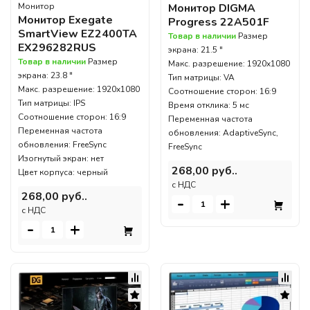
Монитор DIGMA
Монитор
Монитор Exegate
Progress 22A501F
SmartView EZ2400TA
Товар в наличии
Размер
EX296282RUS
экрана: 21.5 "
Товар в наличии
Размер
Макс. разрешение: 1920x1080
экрана: 23.8 "
Тип матрицы: VA
Макс. разрешение: 1920x1080
Соотношение сторон: 16:9
Тип матрицы: IPS
Время отклика: 5 мс
Соотношение сторон: 16:9
Переменная частота
Переменная частота
обновления: AdaptiveSync,
обновления: FreeSync
FreeSync
Изогнутый экран: нет
268,00 руб..
Цвет корпуса: черный
c НДС
268,00 руб..
-
+
c НДС
-
+