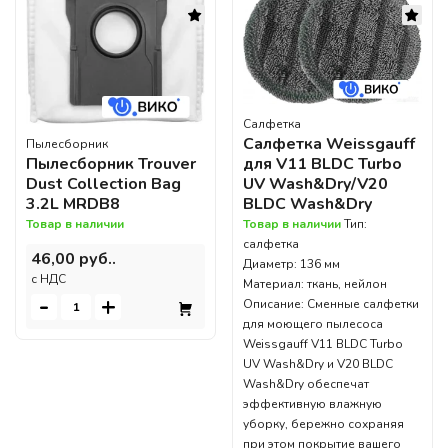
Салфетка
Салфетка Weissgauff
Пылесборник
для V11 BLDC Turbo
Пылесборник Trouver
UV Wash&Dry/V20
Dust Collection Bag
BLDC Wash&Dry
3.2L MRDB8
Товар в наличии
Тип:
Товар в наличии
салфетка
46,00 руб..
Диаметр: 136 мм
c НДС
Материал: ткань, нейлон
-
+
Описание: Сменные салфетки
для моющего пылесоса
Weissgauff V11 BLDC Turbo
UV Wash&Dry и V20 BLDC
Wash&Dry обеспечат
эффективную влажную
уборку, бережно сохраняя
при этом покрытие вашего