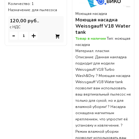
Количество: 1
Назначение: для пылесоса
Моющая насадка
Моющая насадка
120,00 руб..
Weissgauff V18 Water
c НДС
tank
-
+
Товар в наличии
Тип: моющая
насадка
Материал: пластик
Описание: Данная накладка
подходит для модели
Weissgauff V18 Turbo
Wash&Dry. ? Моющая насадка
Weissgauff V18 Water tank
позволит вам использовать
ваш вертикальный пылесос не
только для сухой, но и для
влажной уборки! ? Насадка
оснащена магнитным
креплением, что упростит её
установку и извлечение. ?
Режим влажной уборки
позволит использовать ваш