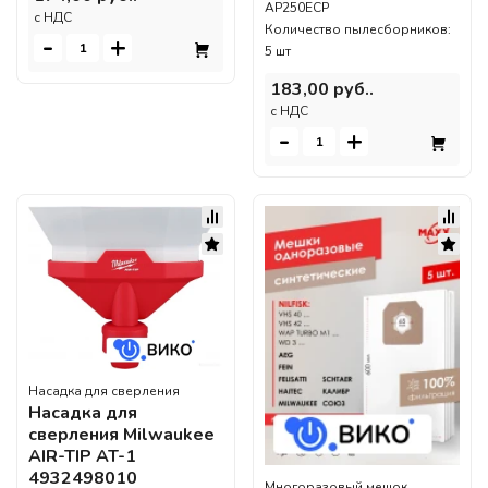
AP250ECP
c НДС
Количество пылесборников:
-
+
5 шт
183,00 руб..
c НДС
-
+
Насадка для сверления
Насадка для
сверления Milwaukee
AIR-TIP AT-1
4932498010
Многоразовый мешок