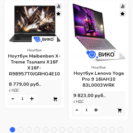
Ноутбук
Ноутбук Maibenben X-
Treme Tsunami X16F
X16F-
Ноутбук
Ноутбук Lenovo Yoga
R98957T0JGRHG4E10
Pro 9 16IAH10
8 779,00 руб..
83L0003WRK
c НДС
9 823,00 руб..
-
+
c НДС
-
+