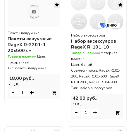
Пакеты вакуумные
Набор аксессуаров
Пакеты вакуумные
Набор аксессуаров
RageX R-2201-1
RageX R-101-10
20x500 см
Товар в наличии
Материал:
Товар в наличии
Цвет:
пластик
прозрачный
Цвет: белый
Тип: пакеты вакуумные
Совместимость: RageX R101-
200, RageX R101-600, RageX
18,00 руб..
R101-900, RageX R104-900
c НДС
Тип: набор аксессуаров
-
+
42,00 руб..
c НДС
-
+