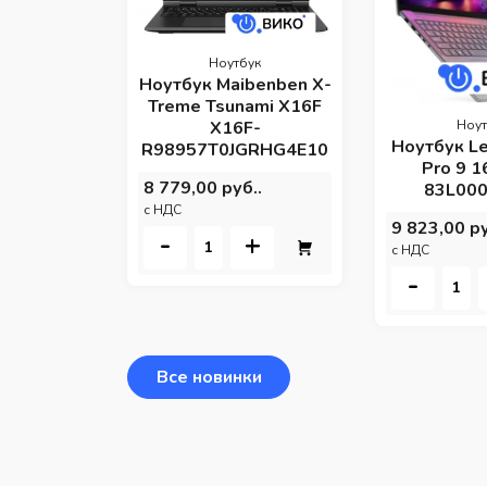
Ноутбук
Ноутбук Maibenben X-
Treme Tsunami X16F
Ноут
X16F-
Ноутбук L
R98957T0JGRHG4E10
Pro 9 
8 779,00 руб..
83L00
c НДС
9 823,00 ру
-
+
c НДС
-
Все новинки