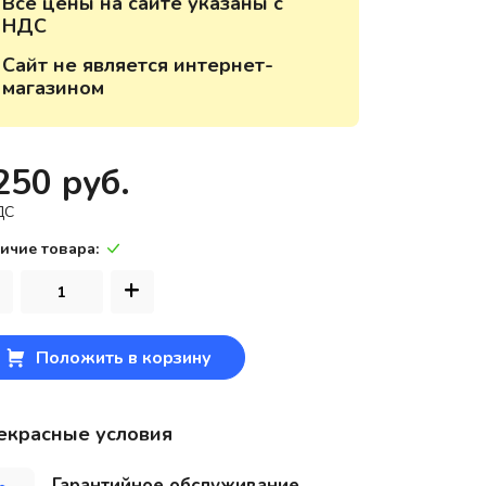
Все цены на сайте указаны с
НДС
220118, г. Минск, ул. Крупской, д.
17, пом. 38, оф. №1
Сайт не является интернет-
магазином
250 руб.
ДС
ичие товара:
+
Положить в корзину
екрасные условия
Гарантийное обслуживание