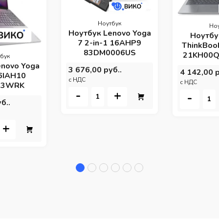
Ноутбук
Но
Ноутбук Lenovo Yoga
Ноутбу
7 2-in-1 16AHP9
ThinkBook
83DM0006US
21KH00Q2
бук
enovo Yoga
3 676,00 руб..
4 142,00 р
16IAH10
c НДС
c НДС
03WRK
-
+
-
б..
+