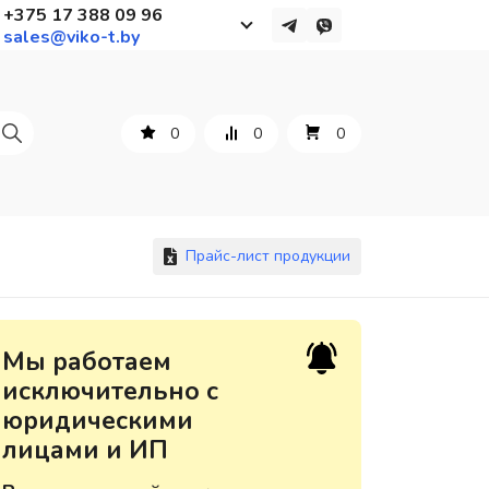
+375 17 388 09 96
sales@viko-t.by
Работаем с 9 до 17:30
с понедельника по пятницу
0
0
0
+375 44 564 01 13
+375 29 861 18 28
+375 17 388 09 96
Прайс-лист продукции
По всем вопросам
Мы работаем
sales@viko-t.by
исключительно с
юридическими
Оплата и доставка
лицами и ИП
Контакты