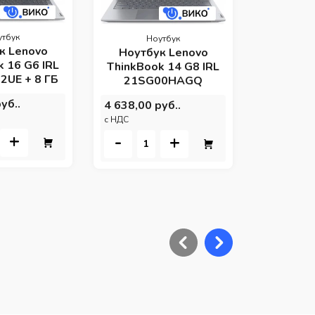
3 800,00 
c НДС
утбук
Ноутбук
-
к Lenovo
Ноутбук Lenovo
 16 G6 IRL
ThinkBook 14 G8 IRL
UE + 8 ГБ
21SG00HAGQ
уб..
4 638,00 руб..
c НДС
+
-
+