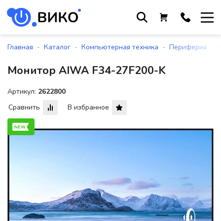
Работаем с 9 до 17:30
с понедельника по пятницу
-
-
-
-
Главная
Каталог
Компьютерная техника
Периферия
+375 44 564 01 13
Монитор AIWA F34-27F200-K
+375 29 861 18 28
+375 17 388 09 96
Артикул:
2622800
Сравнить
В избранное
По всем вопросам
sales@viko-t.by
Оплата и доставка
Контакты
220118, г. Минск, ул. Крупской, д.
17, пом. 38, оф. №1