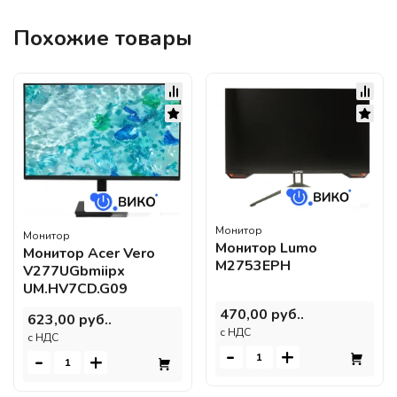
Похожие товары
Монитор
Монитор
Монитор Lumo
Монитор Acer Vero
M2753EPH
V277UGbmiipx
UM.HV7CD.G09
470,00 руб..
623,00 руб..
c НДС
c НДС
-
+
-
+