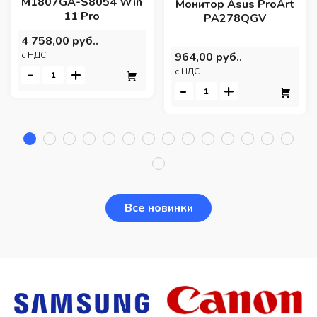
M1807GA-S8054 Win
Монитор Asus ProArt
11 Pro
PA278QGV
4 758,00 руб..
964,00 руб..
c НДС
-
+
c НДС
-
+
Все новинки