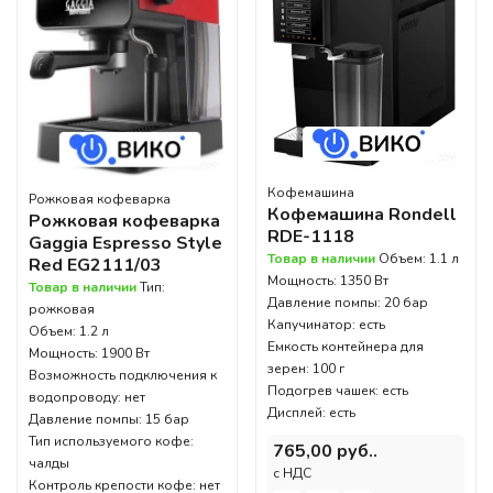
Кофемашина
Рожковая кофеварка
Кофемашина Rondell
Рожковая кофеварка
RDE-1118
Gaggia Espresso Style
Товар в наличии
Объем: 1.1 л
Red EG2111/03
Мощность: 1350 Вт
Товар в наличии
Тип:
Давление помпы: 20 бар
рожковая
Капучинатор: есть
Объем: 1.2 л
Емкость контейнера для
Мощность: 1900 Вт
зерен: 100 г
Возможность подключения к
Подогрев чашек: есть
водопроводу: нет
Дисплей: есть
Давление помпы: 15 бар
Тип используемого кофе:
765,00 руб..
чалды
c НДС
Контроль крепости кофе: нет