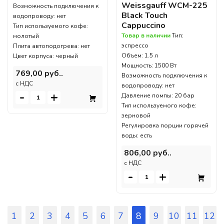
Weissgauff WCM-225
Возможность подключения к
Black Touch
водопроводу: нет
Cappuccino
Тип используемого кофе:
Товар в наличии
Тип:
молотый
эспрессо
Плита автоподогрева: нет
Объем: 1.5 л
Цвет корпуса: черный
Мощность: 1500 Вт
769,00 руб..
Возможность подключения к
c НДС
водопроводу: нет
-
+
Давление помпы: 20 бар
Тип используемого кофе:
зерновой
Регулировка порции горячей
воды: есть
806,00 руб..
c НДС
-
+
1
2
3
4
5
6
7
8
9
10
11
12