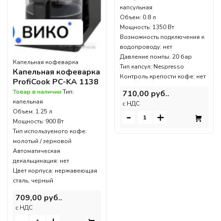
капсульная
Объем: 0.8 л
Мощность: 1350 Вт
Возможность подключения к
водопроводу: нет
Давление помпы: 20 бар
Капельная кофеварка
Тип капсул: Nespresso
Капельная кофеварка
Контроль крепости кофе: нет
ProfiCook PC-KA 1138
Товар в наличии
Тип:
710,00 руб..
капельная
c НДС
Объем: 1.25 л
-
+
Мощность: 900 Вт
Тип используемого кофе:
молотый / зерновой
Автоматическая
декальцинация: нет
Цвет корпуса: нержавеющая
сталь, черный
709,00 руб..
c НДС