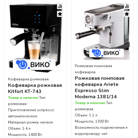
Рожковая помповая
кофеварка
Рожковая помповая
Кофеварка рожковая
кофеварка Ariete
Кофеварка рожковая
Espresso Slim
Kitfort KT-743
Moderna 1381/14
Товар в наличии
Тип:
Товар в наличии
Тип:
рожковая
рожковая
Приготовление эспрессо:
Объем: 1.1 л
автоматическое
Мощность: 1300 Вт
Материал рожка: металл
Возможность подключения к
Объем: 1.4 л
водопроводу: нет
Мощность: 1400 Вт