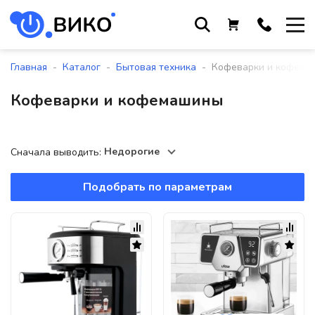
Работаем с 9 до 17:30
с понедельника по пятницу
-
-
-
Главная
Каталог
Бытовая техника
Кофеварки и кофема
+375 44 564 01 13
Кофеварки и кофемашины
+375 29 861 18 28
+375 17 388 09 96
Недорогие
Сначала выводить:
Подобрать по параметрам
По всем вопросам
sales@viko-t.by
Оплата и доставка
Контакты
220118, г. Минск, ул. Крупской, д.
17, пом. 38, оф. №1