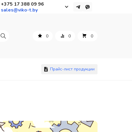
+375 17 388 09 96
sales@viko-t.by
Работаем с 9 до 17:30
с понедельника по пятницу
0
0
0
+375 44 564 01 13
+375 29 861 18 28
+375 17 388 09 96
Прайс-лист продукции
По всем вопросам
sales@viko-t.by
Оплата и доставка
Контакты