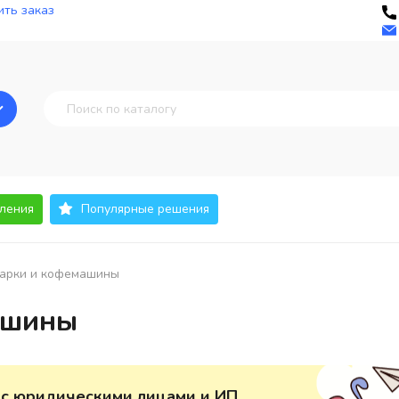
ть заказ
ления
Популярные решения
арки и кофемашины
ашины
 с юридическими лицами и ИП