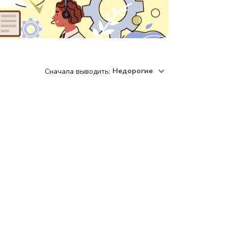
220118, г. Минск, ул. Крупской, д.
17, пом. 38, оф. №1
Недорогие
Сначала выводить: