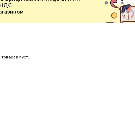
 НДС
агазином
 товаров пуст.