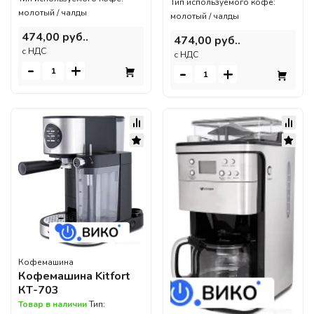
Тип используемого кофе:
молотый / чалды
молотый / чалды
474,00 руб..
474,00 руб..
c НДС
c НДС
-
+
-
+
Кофемашина
Кофемашина Kitfort
КТ-703
Товар в наличии
Тип: