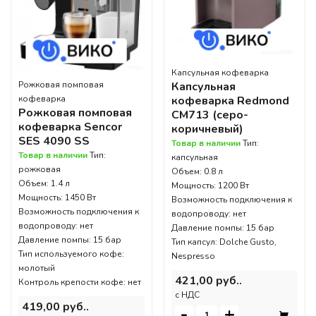
Капсульная кофеварка
Рожковая помповая
Капсульная
кофеварка
кофеварка Redmond
Рожковая помповая
CM713 (серо-
кофеварка Sencor
коричневый)
SES 4090 SS
Товар в наличии
Тип:
Товар в наличии
Тип:
капсульная
рожковая
Объем: 0.8 л
Объем: 1.4 л
Мощность: 1200 Вт
Мощность: 1450 Вт
Возможность подключения к
Возможность подключения к
водопроводу: нет
водопроводу: нет
Давление помпы: 15 бар
Давление помпы: 15 бар
Тип капсул: Dolche Gusto,
Тип используемого кофе:
Nespresso
молотый
421,00 руб..
Контроль крепости кофе: нет
c НДС
419,00 руб..
-
+