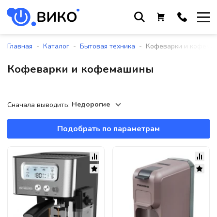
Работаем с 9 до 17:30
с понедельника по пятницу
-
-
-
Главная
Каталог
Бытовая техника
Кофеварки и кофема
+375 44 564 01 13
Кофеварки и кофемашины
+375 29 861 18 28
+375 17 388 09 96
Недорогие
Сначала выводить:
Подобрать по параметрам
По всем вопросам
sales@viko-t.by
Оплата и доставка
Контакты
220118, г. Минск, ул. Крупской, д.
17, пом. 38, оф. №1