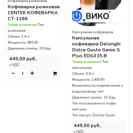
Кофеварка рожковая
Кофеварка рожковая
CENTEK КОФЕВАРКА
CT-1166
Товар в наличии
Тип:
рожковая
Капсульная кофеварка
Объем: 1.6 л
Капсульная
Мощность: 850 Вт
кофеварка Delonghi
Давление помпы: 20 бар
Dolce Gusto Genio S
Plus EDG315.B
449,00 руб..
Товар в наличии
Тип:
c НДС
капсульная
-
+
Объем: 0.8 л
Мощность: 1400 Вт
Возможность подключения к
водопроводу: нет
Давление помпы: 15 бар
Тип используемого кофе:
капсулы
Тип капсул: Dolche Gusto
449,00 руб..
c НДС