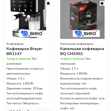
Кофеварка
Капельная кофеварка
Кофеварка Brayer
Капельная кофеварка
BR1147
BQ CM3002
Товар в наличии
Тип:
Товар в наличии
Тип:
рожковая
капельная
Приготовление эспрессо:
Объем: 1.5 л
автоматическое
Мощность: 1400 Вт
Объем: 1.5 л
Возможность подключения к
Мощность: 1350 Вт
водопроводу: нет
Давление помпы: 20 бар
Тип используемого кофе:
Тип используемого кофе:
молотый / зерновой
молотый/чалды/капсулы
Контроль крепости кофе: есть
Тип капсул: Nespresso
Регулировка температуры
кофе: нет