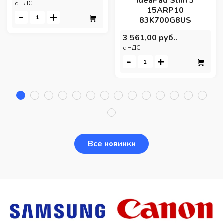
IdeaPad Slim 3
c НДС
15ARP10
-
+
83K700G8US
3 561,00 руб..
c НДС
-
+
Все новинки