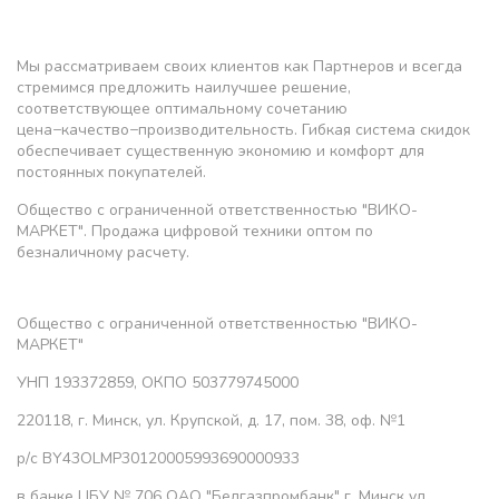
Мы рассматриваем своих клиентов как Партнеров и всегда
стремимся предложить наилучшее решение,
соответствующее оптимальному сочетанию
цена−качество−производительность. Гибкая система скидок
обеспечивает существенную экономию и комфорт для
постоянных покупателей.
Общество с ограниченной ответственностью "ВИКО-
МАРКЕТ". Продажа цифровой техники оптом по
безналичному расчету.
Общество с ограниченной ответственностью "ВИКО-
МАРКЕТ"
УНП 193372859, ОКПО 503779745000
220118, г. Минск, ул. Крупской, д. 17, пом. 38, оф. №1
р/с BY43OLMP30120005993690000933
в банке ЦБУ № 706 ОАО "Белгазпромбанк" г. Минск ул.