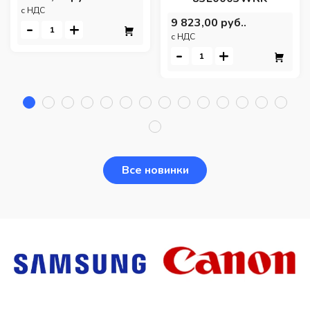
c НДС
9 823,00 руб..
-
+
c НДС
-
+
Все новинки