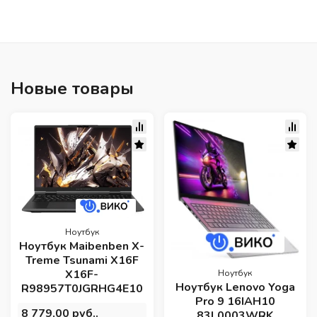
Новые товары
Ноутбук
Ноутбук Maibenben X-
Treme Tsunami X16F
X16F-
Ноутбук
Ноутбук Lenovo Yoga
R98957T0JGRHG4E10
Pro 9 16IAH10
8 779,00 руб..
83L0003WRK