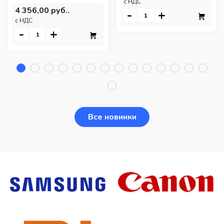
c НДС
4 356,00 руб..
-
+
c НДС
-
+
Все новинки