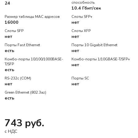
24
способность
10.4 Гбит/сек
Размер таблицы MAC адресов
Слоты SFP+
16000
нет
Слоты SFP
Слоты XFP
нет
нет
Порты Fast Ethernet
Порты 10 Gigabit Ethernet
есть
нет
Комбо-порты 10/100/1000BASE-
Комбо-порты 1/10GBASE-T/SFP+
T/SFP
нет
есть
RS-232c (COM)
Порты SC
нет
нет
Green Ethernet (802.3az)
есть
743 руб.
c НДС