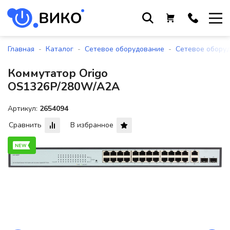
Работаем с 9 до 17:30
с понедельника по пятницу
-
-
-
Главная
Каталог
Сетевое оборудование
Сетевое обору
+375 44 564 01 13
Коммутатор Origo
+375 29 861 18 28
OS1326P/280W/A2A
+375 17 388 09 96
Артикул:
2654094
Сравнить
В избранное
По всем вопросам
sales@viko-t.by
Оплата и доставка
Контакты
220118, г. Минск, ул. Крупской, д.
17, пом. 38, оф. №1