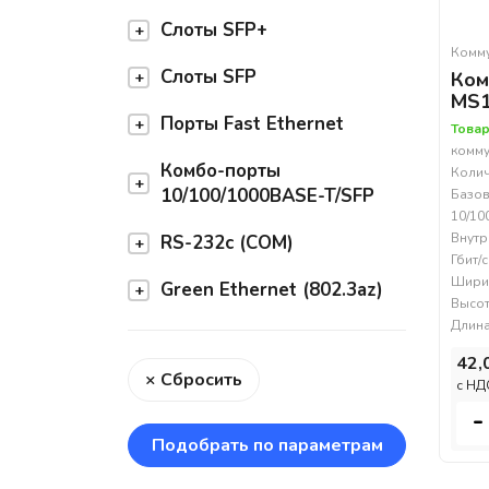
Слоты SFP+
Комм
Слоты SFP
Ком
MS
Порты Fast Ethernet
Товар
комму
Комбо-порты
Колич
10/100/1000BASE-T/SFP
Базов
10/10
Внутр
RS-232c (COM)
Гбит/
Ширин
Green Ethernet (802.3az)
Высот
Длина
42,
× Сбросить
c НД
-
Подобрать по параметрам