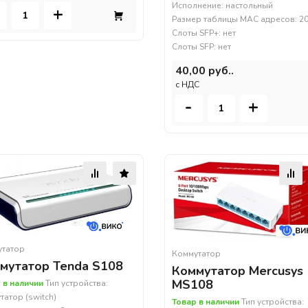
Исполнение: настольный
+
Размер таблицы MAC адресов: 2
Слоты SFP+: нет
Слоты SFP: нет
40,00 руб..
c НДС
-
+
утатор
Коммутатор
мутатор Tenda S108
Коммутатор Mercusys
MS108
 в наличии
Тип устройства:
татор (switch)
Товар в наличии
Тип устройства: