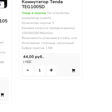
Коммутатор Tenda
TEG1005D
Товар в наличии
Тип устройства:
коммутатор (switch)
105
Количество портов: 5
Базовая скорость передачи данных:
10/100/1000 Мбит/сек
Возможность установки в стойку: есть
ых:
Исполнение: стоечный, настольный
Буфер пакетов: 1 Мб
сть:
44,00 руб..
c НДС
096
-
+