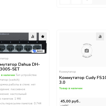
утатор
мутатор Dahua DH-
3005-5ET
Коммутатор
 в наличии
Тип устройства:
Коммутатор Cudy FS1
татор (switch)
3.0
ржка работы в стеке: нет
Товар в наличии
дение: пассивное
нение: настольный
 пакетов: 1 Мб
45,00 руб..
сть пересылки пакетов: 0.744
c НДС