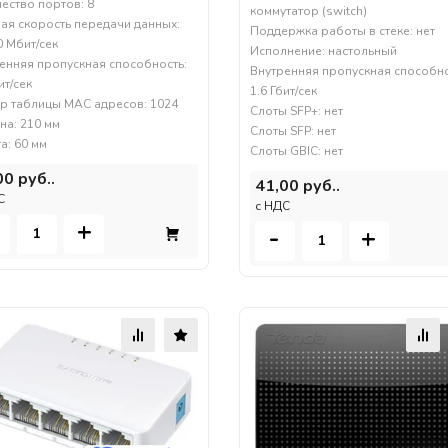
ество портов: 8
коммутатор (switch)
ая скорость передачи данных:
Поддержка работы в стеке: нет
0 Мбит/сек
Исполнение: настольный
енняя пропускная способность:
Внутренняя пропускная способно
ит/сек
1.6 Гбит/сек
р таблицы MAC адресов: 1024
Слоты SFP+: нет
а: 210 мм
Слоты SFP: нет
а: 60 мм
Слоты GBIC: нет
00 руб..
41,00 руб..
С
c НДС
+
-
+