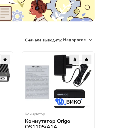
220118, г. Минск, ул. Крупской, д.
17, пом. 38, оф. №1
Недорогие
Сначала выводить:
Коммутатор
Коммутатор Origo
OS1105/A1A