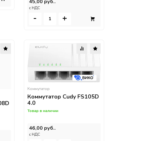
45,00 руб..
c НДС
-
+
Коммутатор
Коммутатор Cudy FS105D
4.0
08D
Товар в наличии
46,00 руб..
c НДС