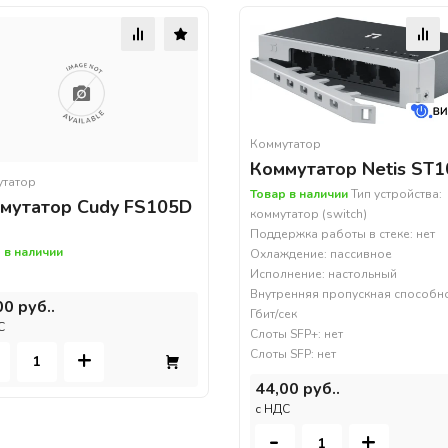
Коммутатор
Коммутатор Netis ST
утатор
Товар в наличии
Тип устройства:
мутатор Cudy FS105D
коммутатор (switch)
Поддержка работы в стеке: нет
 в наличии
Охлаждение: пассивное
Исполнение: настольный
Внутренняя пропускная способно
00 руб..
Гбит/сек
С
Слоты SFP+: нет
+
Слоты SFP: нет
44,00 руб..
c НДС
-
+