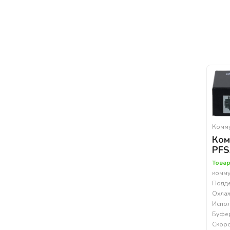
Комм
Ком
PFS
Товар
комму
Подде
Охлаж
Испол
Буфер
Скоро