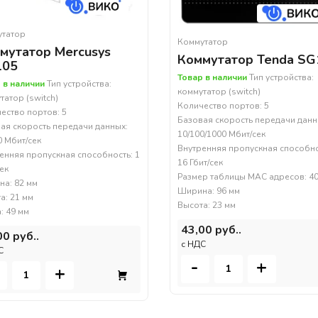
утатор
Коммутатор
мутатор Mercusys
Коммутатор Tenda SG
105
Товар в наличии
Тип устройства:
 в наличии
Тип устройства:
коммутатор (switch)
татор (switch)
Количество портов: 5
ество портов: 5
Базовая скорость передачи данн
ая скорость передачи данных:
10/100/1000 Мбит/сек
0 Мбит/сек
Внутренняя пропускная способно
енняя пропускная способность: 1
16 Гбит/сек
сек
Размер таблицы MAC адресов: 4
а: 82 мм
Ширина: 96 мм
а: 21 мм
Высота: 23 мм
: 49 мм
43,00 руб..
00 руб..
c НДС
С
-
+
+