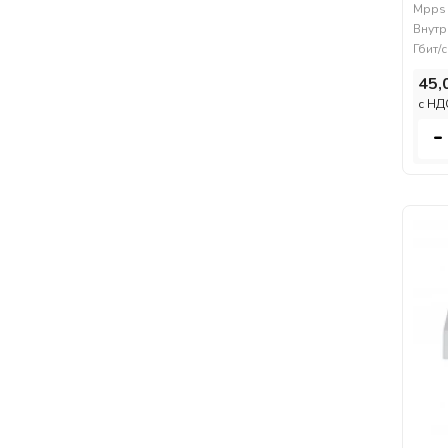
Mpps
Внутр
Гбит/
45,
c НД
-