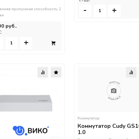
-
+
енняя пропускная способность: 1
сек
00 руб..
С
+
Коммутатор
Коммутатор Cudy GS
1.0