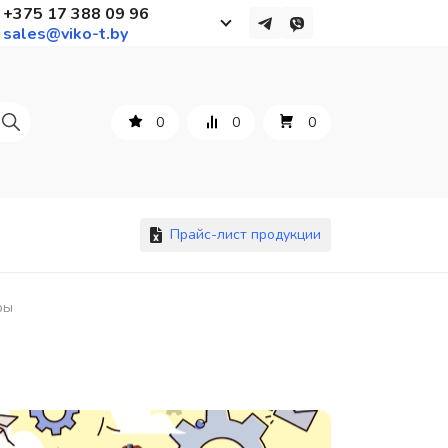
+375 17 388 09 96
sales@viko-t.by
Работаем с 9 до 17:30
с понедельника по пятницу
0
0
0
+375 44 564 01 13
+375 29 861 18 28
+375 17 388 09 96
Прайс-лист продукции
ры
По всем вопросам
sales@viko-t.by
Оплата и доставка
Контакты