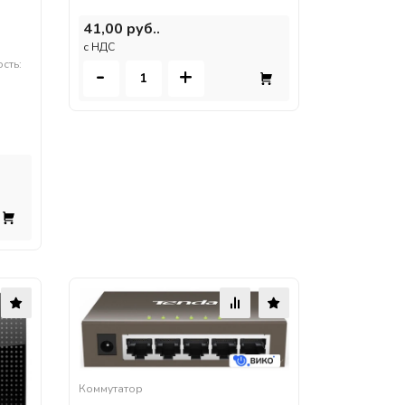
41,00 руб..
c НДС
сть:
-
+
Коммутатор