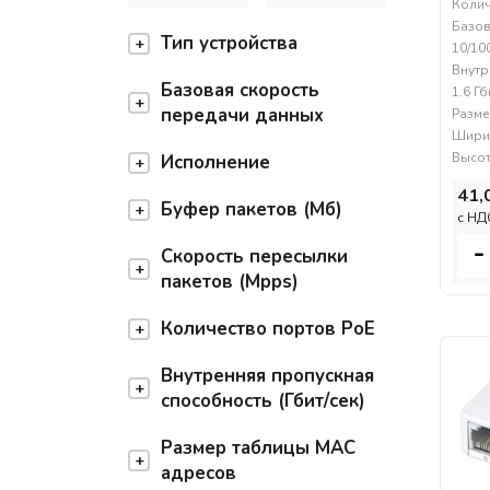
Колич
Базов
Тип устройства
10/10
Внутр
Базовая скорость
1.6 Гб
передачи данных
Разме
Ширин
Высот
Исполнение
41,
Буфер пакетов (Мб)
c НД
-
Скорость пересылки
пакетов (Mpps)
Количество портов PoE
Внутренняя пропускная
способность (Гбит/сек)
Размер таблицы MAC
адресов