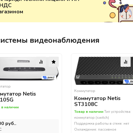
 НДС
агазином
 системы видеонаблюдения
утатор
Коммутатор
мутатор Netis
Коммутатор Netis
105G
ST3108C
 в наличии
Товар в наличии
Тип устройства:
коммутатор (switch)
00 руб..
Поддержка работы в стеке: нет
Охлаждение: пассивное
С