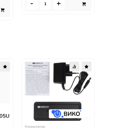
-
+
105U
Коммутатор