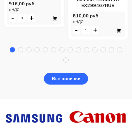
916,00 руб..
EX299467RUS
c НДС
810,00 руб..
-
+
c НДС
-
+
Все новинки