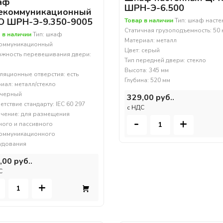
аф
ШРН-Э-6.500
екоммуникационный
 ШРН-Э-9.350-9005
Товар в наличии
Тип: шкаф наст
Статичная грузоподъемность: 50 
 в наличии
Тип: шкаф
Материал: металл
коммуникационный
Цвет: серый
жность перевешивания двери:
Тип передней двери: стекло
Высота: 345 мм
ляционные отверстия: есть
Глубина: 520 мм
иал: металл/стекло
 черный
329,00 руб..
етствие стандарту: IEC 60 297
c НДС
чение: для размещения
-
+
ного и пассивного
оммуникационного
удования
,00 руб..
С
+