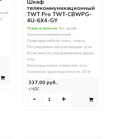
Шкаф
телекоммуникационный
енный
TWT Pro TWT-CBWPG-
кг
4U-6X4-GY
Товар в наличии
Тип: шкаф
телекоммуникационный
Подводка кабеля: снизу, сверху
Регулируемые направляющие: есть
Возможность перевешивания двери:
есть
Вентиляционные отверстия: есть
Статичная грузоподъемность: 60 кг
337,00 руб..
c НДС
-
+