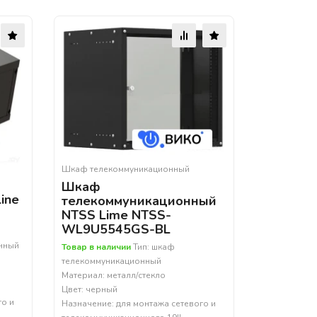
Шкаф телекоммуникационный
Шкаф
ine
телекоммуникационный
NTSS Lime NTSS-
WL9U5545GS-BL
енный
Товар в наличии
Тип: шкаф
телекоммуникационный
Материал: металл/стекло
Цвет: черный
го и
Назначение: для монтажа сетевого и