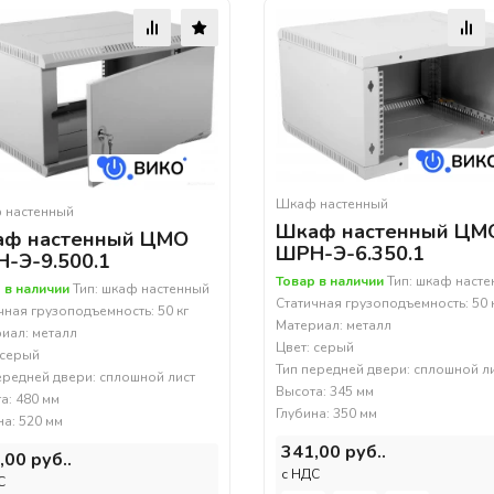
Шкаф настенный
 настенный
Шкаф настенный ЦМ
ф настенный ЦМО
ШРН-Э-6.350.1
-Э-9.500.1
Товар в наличии
Тип: шкаф наст
 в наличии
Тип: шкаф настенный
Статичная грузоподъемность: 50 
чная грузоподъемность: 50 кг
Материал: металл
иал: металл
Цвет: серый
 серый
Тип передней двери: сплошной л
ередней двери: сплошной лист
Высота: 345 мм
а: 480 мм
Глубина: 350 мм
на: 520 мм
341,00 руб..
,00 руб..
c НДС
С