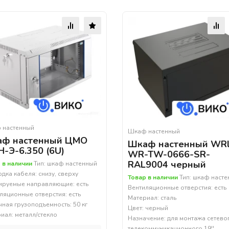
 настенный
Шкаф настенный
ф настенный ЦМО
Шкаф настенный WRl
-Э-6.350 (6U)
WR-TW-0666-SR-
RAL9004 черный
 в наличии
Тип: шкаф настенный
дка кабеля: снизу, сверху
Товар в наличии
Тип: шкаф наст
ируемые направляющие: есть
Вентиляционные отверстия: есть
ляционные отверстия: есть
Материал: сталь
чная грузоподъемность: 50 кг
Цвет: черный
иал: металл/стекло
Назначение: для монтажа сетево
телекоммуникационного 19''