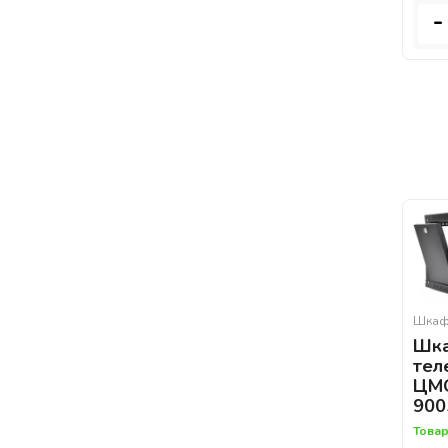
-
Шкаф
Шк
тел
ЦМО
900
Товар