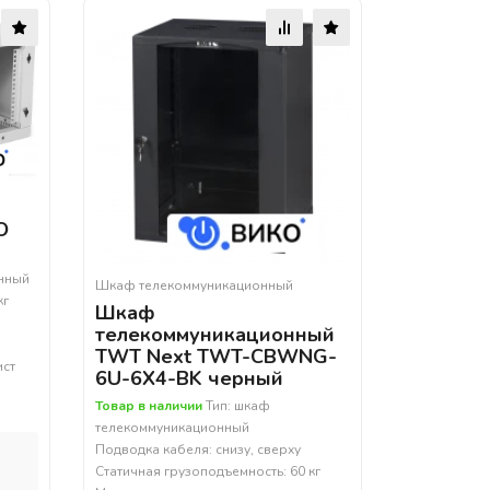
О
енный
Шкаф телекоммуникационный
кг
Шкаф
телекоммуникационный
TWT Next TWT-CBWNG-
ист
6U-6X4-BK черный
Товар в наличии
Тип: шкаф
телекоммуникационный
Подводка кабеля: снизу, сверху
Статичная грузоподъемность: 60 кг