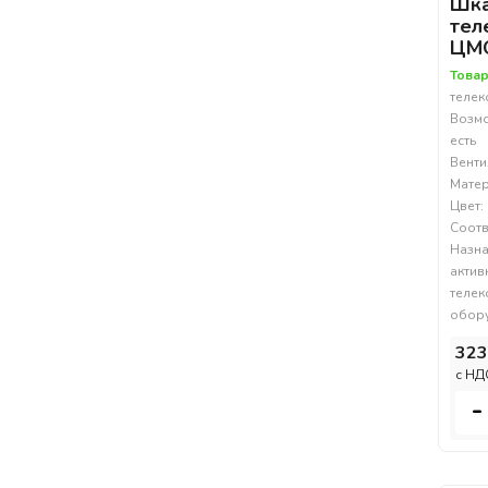
Шк
тел
ЦМО
Товар
теле
Возмо
есть
Венти
Матер
Цвет:
Соотв
Назна
актив
телек
обор
323
c НД
-