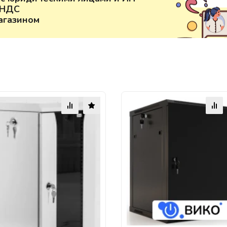
 НДС
агазином