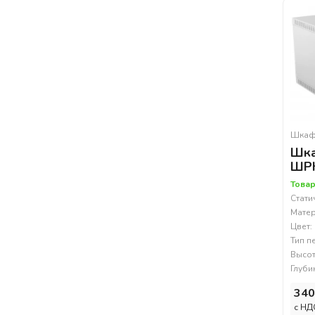
Шкаф
Шка
ШРН
Товар
Стати
Матер
Цвет:
Тип п
Высот
Глуби
340
c НД