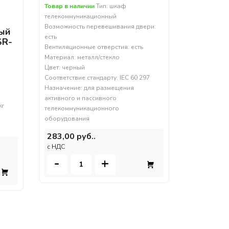
Товар в наличии
Тип: шкаф
телекоммуникационный
Возможность перевешивания двери:
ый
есть
SR-
Вентиляционные отверстия: есть
Материал: металл/стекло
Цвет: черный
Соответствие стандарту: IEC 60 297
Назначение: для размещения
активного и пассивного
кг
телекоммуникационного
оборудования
283,00 руб..
c НДС
-
+