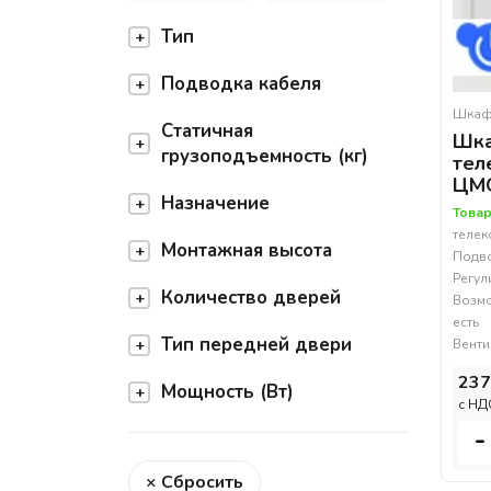
Тип
Подводка кабеля
Шкаф
Статичная
Шк
грузоподъемность (кг)
тел
ЦМО
Назначение
Товар
теле
Монтажная высота
Подво
Регул
Количество дверей
Возмо
есть
Тип передней двери
Венти
237
Мощность (Вт)
c НД
-
× Сбросить