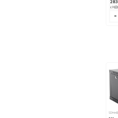
283
c НД
-
Шкаф