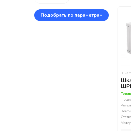
Подобрать по параметрам
Шкаф
Шка
ШРН
Товар
Подво
Регул
Венти
Стати
Матер