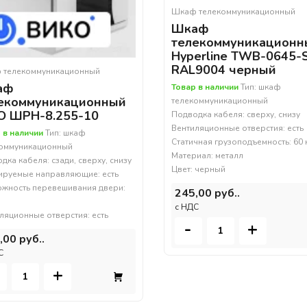
Шкаф телекоммуникационный
Шкаф
телекоммуникационн
Hyperline TWB-0645-
RAL9004 черный
 телекоммуникационный
аф
Товар в наличии
Тип: шкаф
екоммуникационный
телекоммуникационный
 ШРН-8.255-10
Подводка кабеля: сверху, снизу
Вентиляционные отверстия: есть
 в наличии
Тип: шкаф
Статичная грузоподъемность: 60 
коммуникационный
Материал: металл
дка кабеля: сзади, сверху, снизу
Цвет: черный
ируемые направляющие: есть
жность перевешивания двери:
245,00 руб..
c НДС
ляционные отверстия: есть
-
+
,00 руб..
С
+