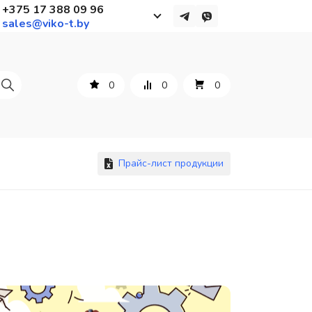
+375 17 388 09 96
sales@viko-t.by
Работаем с 9 до 17:30
с понедельника по пятницу
0
0
0
+375 44 564 01 13
+375 29 861 18 28
+375 17 388 09 96
Прайс-лист продукции
По всем вопросам
sales@viko-t.by
Оплата и доставка
Контакты