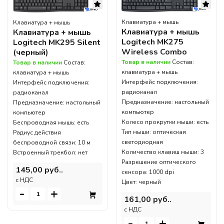
Клавиатура + мышь
Клавиатура + мышь
Клавиатура + мышь
Клавиатура + мышь
Logitech MK275
Logitech MK295 Silent
Wireless Combo
(черный)
Товар в наличии
Состав:
Товар в наличии
Состав:
клавиатура + мышь
клавиатура + мышь
Интерфейс подключения:
Интерфейс подключения:
радиоканал
радиоканал
Предназначение: настольный
Предназначение: настольный
компьютер
компьютер
Колесо прокрутки мыши: есть
Беспроводная мышь: есть
Тип мыши: оптическая
Радиус действия
светодиодная
беспроводной связи: 10 м
Количество клавиш мыши: 3
Встроенный трекбол: нет
Разрешение оптического
145,00 руб..
сенсора: 1000 dpi
c НДС
Цвет: черный
-
+
161,00 руб..
c НДС
-
+