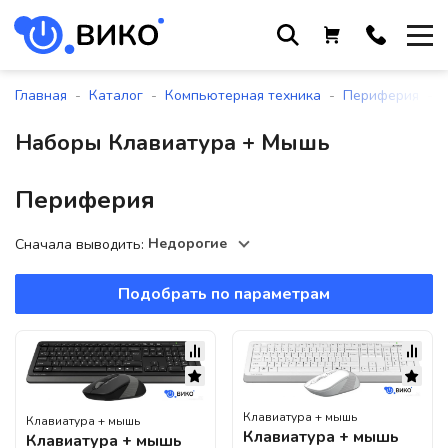
Работаем с 9 до 17:30
с понедельника по пятницу
-
-
-
-
Главная
Каталог
Компьютерная техника
Периферия
+375 44 564 01 13
Наборы Клавиатура + Мышь
+375 29 861 18 28
+375 17 388 09 96
Периферия
Недорогие
Сначала выводить:
По всем вопросам
sales@viko-t.by
Подобрать по параметрам
Оплата и доставка
Контакты
220118, г. Минск, ул. Крупской, д.
17, пом. 38, оф. №1
Клавиатура + мышь
Клавиатура + мышь
Клавиатура + мышь
Клавиатура + мышь