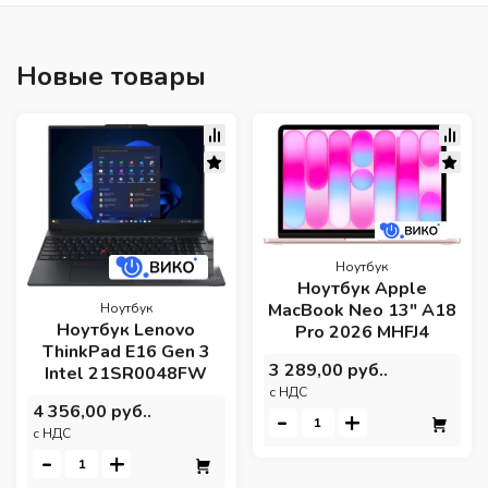
Новые товары
Ноутбук
Ноутбук Apple
MacBook Neo 13" A18
Ноутбук
Ноутбук Lenovo
Pro 2026 MHFJ4
ThinkPad E16 Gen 3
3 289,00 руб..
Intel 21SR0048FW
c НДС
4 356,00 руб..
-
+
c НДС
-
+