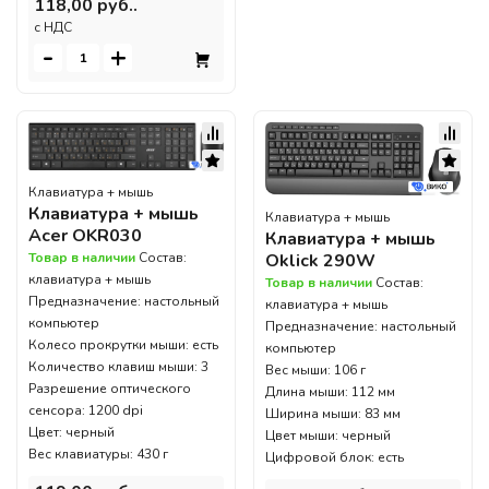
118,00 руб..
c НДС
-
+
Клавиатура + мышь
Клавиатура + мышь
Клавиатура + мышь
Acer OKR030
Клавиатура + мышь
Oklick 290W
Товар в наличии
Состав:
клавиатура + мышь
Товар в наличии
Состав:
Предназначение: настольный
клавиатура + мышь
компьютер
Предназначение: настольный
Колесо прокрутки мыши: есть
компьютер
Количество клавиш мыши: 3
Вес мыши: 106 г
Разрешение оптического
Длина мыши: 112 мм
сенсора: 1200 dpi
Ширина мыши: 83 мм
Цвет: черный
Цвет мыши: черный
Вес клавиатуры: 430 г
Цифровой блок: есть