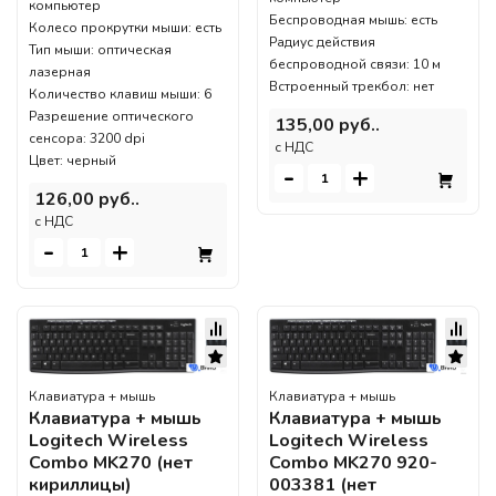
компьютер
Беспроводная мышь: есть
Колесо прокрутки мыши: есть
Радиус действия
Тип мыши: оптическая
беспроводной связи: 10 м
лазерная
Встроенный трекбол: нет
Количество клавиш мыши: 6
Разрешение оптического
135,00 руб..
сенсора: 3200 dpi
c НДС
Цвет: черный
-
+
126,00 руб..
c НДС
-
+
Клавиатура + мышь
Клавиатура + мышь
Клавиатура + мышь
Клавиатура + мышь
Logitech Wireless
Logitech Wireless
Combo MK270 (нет
Combo MK270 920-
кириллицы)
003381 (нет