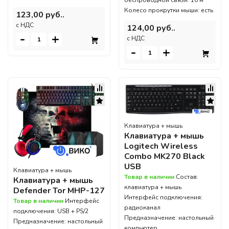
беспроводной связи: 10 м
Колесо прокрутки мыши: есть
123,00 руб..
c НДС
124,00 руб..
-
+
c НДС
-
+
Клавиатура + мышь
Клавиатура + мышь
Logitech Wireless
Combo MK270 Black
USB
Клавиатура + мышь
Товар в наличии
Состав:
Клавиатура + мышь
клавиатура + мышь
Defender Tor MHP-127
Интерфейс подключения:
Товар в наличии
Интерфейс
радиоканал
подключения: USB + PS/2
Предназначение: настольный
Предназначение: настольный
компьютер