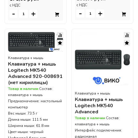
c НДС
c НДС
-
+
-
+
Клавиатура + мышь
Клавиатура + мышь
Logitech MK540
Advanced 920-008691
(нет кириллицы)
Товар в наличии
Состав:
Клавиатура + мышь
клавиатура + мышь
Клавиатура + мышь
Предназначение: настольный
Logitech MK540
компьютер
Advanced
Вес мыши: 73.5 г
Товар в наличии
Состав:
Длина мыши: 111.5 мм
клавиатура + мышь
Ширина мыши: 61.8 мм
Интерфейс подключения:
Цвет мыши: черный
радиоканал