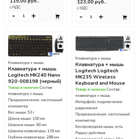
119,00 руб..
123,00 руб..
c НДС
c НДС
-
+
-
+
Клавиатура + мышь
Клавиатура + мышь
Клавиатура + мышь
Клавиатура + мышь
Logitech Logitech
Logitech MK240 Nano
MK235 Wireless
920-008198 (черный)
Keyboard and Mouse
Товар в наличии
Состав:
Товар в наличии
Состав:
клавиатура + мышь
клавиатура + мышь
Предназначение: настольный
Интерфейс подключения:
компьютер
радиоканал
Вес мыши: 53 г
Предназначение: настольный
Длина мыши: 100 мм
компьютер
Ширина мыши: 60 мм
Беспроводная мышь: есть
Ширина клавиатуры: 139 мм
Радиус действия
Глубина клавиатуры: 288 мм