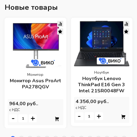
Новые товары
Ноутбук
Монитор
Ноутбук Lenovo
Монитор Asus ProArt
ThinkPad E16 Gen 3
PA278QGV
Intel 21SR0048FW
4 356,00 руб..
964,00 руб..
c НДС
c НДС
-
+
-
+