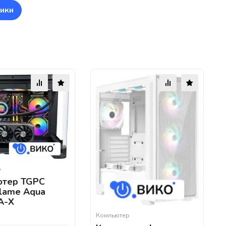
ики
р
ютер TGPC
lame Aqua
A-X
Компьютер