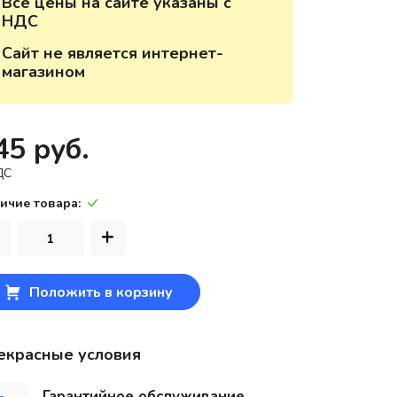
Все цены на сайте указаны с
НДС
220118, г. Минск, ул. Крупской, д.
17, пом. 38, оф. №1
Сайт не является интернет-
магазином
45 руб.
ДС
ичие товара:
+
Положить в корзину
екрасные условия
Гарантийное обслуживание