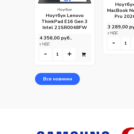
Ноутбу
MacBook N
Ноутбук
Ноутбук Lenovo
Pro 202
ThinkPad E16 Gen 3
3 289,00 ру
Intel 21SR0048FW
c НДС
4 356,00 руб..
-
c НДС
-
+
Все новинки