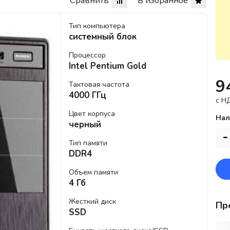
Сравнить
В избранное
Тип компьютера
системный блок
Процессор
Intel Pentium Gold
9
Тактовая частота
4000 ГГц
c Н
Цвет корпуса
Нал
черный
-
Тип памяти
DDR4
Объем памяти
4 Гб
Жесткий диск
Пр
SSD