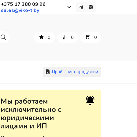
+375 17 388 09 96
sales@viko-t.by
Работаем с 9 до 17:30
с понедельника по пятницу
0
0
0
+375 44 564 01 13
+375 29 861 18 28
+375 17 388 09 96
Прайс-лист продукции
По всем вопросам
Мы работаем
sales@viko-t.by
исключительно с
юридическими
Оплата и доставка
лицами и ИП
Контакты