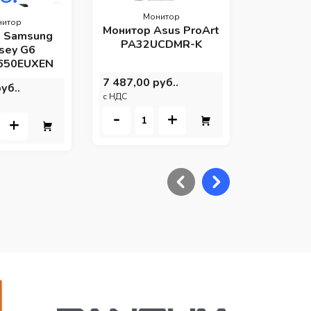
9 698,00 
c НДС
Монитор
нитор
Монитор Asus ProArt
-
 Samsung
PA32UCDMR-K
sey G6
650EUXEN
7 487,00 руб..
уб..
c НДС
-
+
+