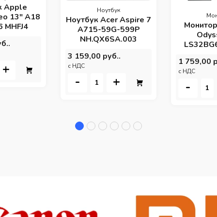
к Apple
Ноутбук
eo 13" A18
Мо
Ноутбук Acer Aspire 7
Монитор
6 MHFJ4
A715-59G-599P
Odys
NH.QX6SA.003
б..
LS32BG
3 159,00 руб..
1 759,00 р
+
c НДС
c НДС
-
+
-