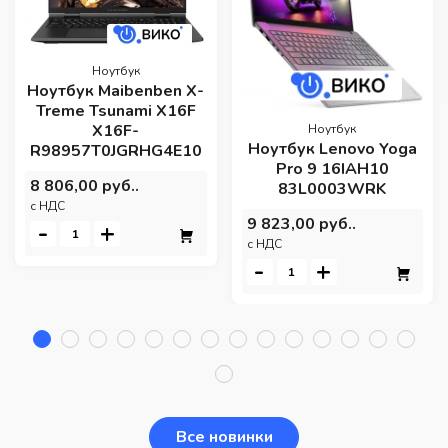
Ноутбук
Ноутбук Maibenben X-
Treme Tsunami X16F
X16F-
Ноутбук
Ноутбук Lenovo Yoga
R98957T0JGRHG4E10
Pro 9 16IAH10
8 806,00 руб..
83L0003WRK
c НДС
9 823,00 руб..
-
+
c НДС
-
+
Все новинки