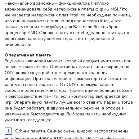
максимально возможным функционалом. Неплохо
зарекомендовали себя материнские платы фирмы MSI. Что
же касается материнских плат Intel, то необходимо помнить,
что они выпускаются только под процессоры Intel, а это
значит, что они не подойдут для Вас, если был выбран
процессор AMD. Однако платы от Intel идеально подходят к
офисному варианту компьютера, с интегрированной
видеокартой.
Оперативная память
Ещё один ключевой момент, который следует учитывать при
покупке компьютера. Оперативная память, или сокращенно
ОЗУ, является устройством временного хранения
информации. При отключении от компьютера питания, все
данные из нее стираются. От ОЗУ напрямую зависит
скорость работы компьютера. Крайне важен большой объем
и быстродействие памяти, если компьютер выбирается для
игр. Оперативную память лучше всего ставить парами, тогда
она будет работать в двухканальном режиме, а отсюда и
увеличение быстродействия. Выбирая память необходимо
учитывать следующее:
Объем памяти. Сейчас очень широко распространены
линейки памяти 4096 и 8192 мегабайт(Мб). Для офисного