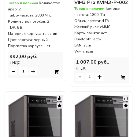
VIM3 Pro KVIM3-P-002
Товар в наличии
Количество
Товар в наличии
Тактовая
ядер: 2
частота: 1800 ГГц
Turbo-частота: 2800 МГц
Объем памяти: 4 Гб
Количество потоков: 2
Жесткий диск: eMMC
TDP: 6 Вт
Карты памяти: нет
Материал корпуса: пластик
Bluetooth: есть
Цвет корпуса: черный
LAN: есть
Подсветка корпуса: нет
Wi-Fi: есть
992,00 руб..
1 007,00 руб..
c НДС
c НДС
-
+
-
+