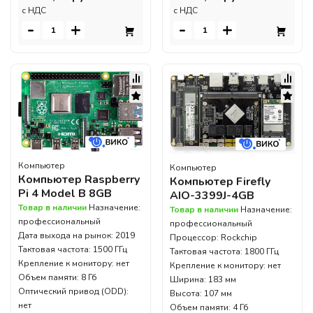
c НДС
c НДС
-
+
-
+
Компьютер
Компьютер
Компьютер Raspberry
Компьютер Firefly
Pi 4 Model B 8GB
AIO-3399J-4GB
Товар в наличии
Назначение:
Товар в наличии
Назначение:
профессиональный
профессиональный
Дата выхода на рынок: 2019
Процессор: Rockchip
Тактовая частота: 1500 ГГц
Тактовая частота: 1800 ГГц
Крепление к монитору: нет
Крепление к монитору: нет
Объем памяти: 8 Гб
Ширина: 183 мм
Оптический привод (ODD):
Высота: 107 мм
нет
Объем памяти: 4 Гб