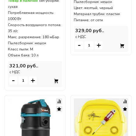
Товар в наличии
Тип уборки:
Пылесборник: мешок
сухая
Цвет: желтый, черный
Потребляемая мощность:
Материал трубки: пластик
1000 Вт
Питание: от сети
Скорость воздушного потока:
329,00 руб..
35 л/с
c НДС
Макс. разрежение: 180 мБар
-
+
Пылесборник: мешок
Класс пыли: M
Объем бака: 10 л
321,00 руб..
c НДС
-
+