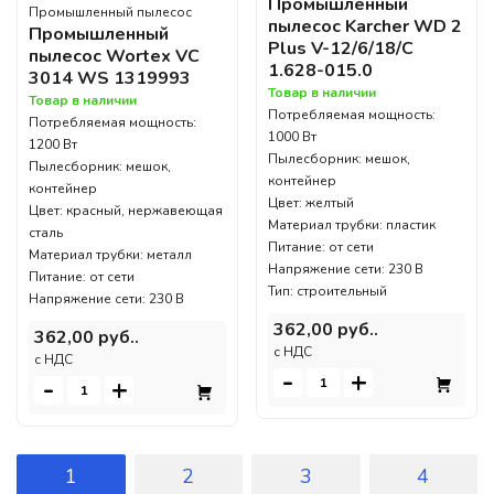
Промышленный
Промышленный пылесос
пылесос Karcher WD 2
Промышленный
Plus V-12/6/18/C
пылесос Wortex VC
1.628-015.0
3014 WS 1319993
Товар в наличии
Товар в наличии
Потребляемая мощность:
Потребляемая мощность:
1000 Вт
1200 Вт
Пылесборник: мешок,
Пылесборник: мешок,
контейнер
контейнер
Цвет: желтый
Цвет: красный, нержавеющая
Материал трубки: пластик
сталь
Питание: от сети
Материал трубки: металл
Напряжение сети: 230 В
Питание: от сети
Тип: строительный
Напряжение сети: 230 В
362,00 руб..
362,00 руб..
c НДС
c НДС
-
+
-
+
1
2
3
4