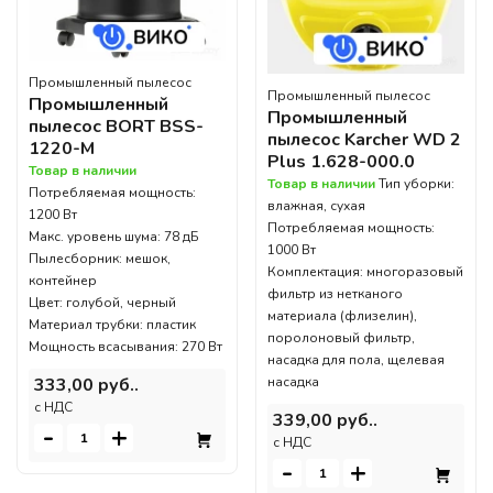
Промышленный пылесос
Промышленный пылесос
Промышленный
Промышленный
пылесос BORT BSS-
пылесос Karcher WD 2
1220-M
Plus 1.628-000.0
Товар в наличии
Товар в наличии
Тип уборки:
Потребляемая мощность:
влажная, сухая
1200 Вт
Потребляемая мощность:
Макс. уровень шума: 78 дБ
1000 Вт
Пылесборник: мешок,
Комплектация: многоразовый
контейнер
фильтр из нетканого
Цвет: голубой, черный
материала (флизелин),
Материал трубки: пластик
поролоновый фильтр,
Мощность всасывания: 270 Вт
насадка для пола, щелевая
333,00 руб..
насадка
c НДС
339,00 руб..
-
+
c НДС
-
+