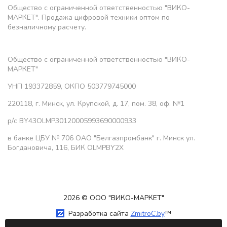
Общество с ограниченной ответственностью "ВИКО-
МАРКЕТ". Продажа цифровой техники оптом по
безналичному расчету.
Общество с ограниченной ответственностью "ВИКО-
МАРКЕТ"
УНП 193372859, ОКПО 503779745000
220118, г. Минск, ул. Крупской, д. 17, пом. 38, оф. №1
р/с BY43OLMP30120005993690000933
в банке ЦБУ № 706 ОАО "Белгазпромбанк" г. Минск ул.
Богдановича, 116, БИК OLMPBY2X
2026 © ООО "ВИКО-МАРКЕТ"
Разработка сайта
ZmitroC.by
™