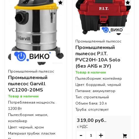
Промышленный пылесос
Промышленный
пылесос P.I.T.
PVC20H-10A Solo
(без АКБ и ЗУ)
Промышленный пылесос
Товар в наличии
Промышленный
Пылесборник: контейнер
пылесос Garvill
Цвет: бордовый, черный
VC1200-20MS
Питание: аккумулятор
Товар в наличии
Тип: строительный
Потребляемая мощность:
Объем бака: 10 л
1200 Вт
Труба: отсутствует
Пылесборник: мешок,
319,00 руб..
контейнер
c НДС
Цвет: черный, хром
-
+
Материал трубки: пластик