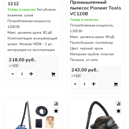
Промышленный
1212
пылесос Pioneer Tools
Товар в наличии
Тип уборки:
VC120B
влажная, сухая
Товар в наличии
Потребляемая мощность:
Потребляемая мощность:
1200 Вт
1300 Вт
Макс. уровень шума: 82 дБ
Макс. уровень шума: 84 дБ
Комплектация: всасывающий
Пылесборник: контейнер
шланг, Фильтр HEPA - 1 шт.,
Цвет: черный, хром
инструкция по эксплуатации
Материал трубки: пластик
218,00 руб..
Питание: от сети
c НДС
243,00 руб..
-
+
c НДС
-
+