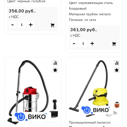
Цвет: черный, голубой
Цвет: нержавеющая сталь,
бордовый
356,00 руб..
Материал трубки: металл
c НДС
Питание: от сети
-
+
361,00 руб..
c НДС
-
+
Промышленный пылесос