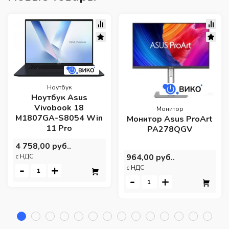
Ноутбук
Ноутбук Asus
Vivobook 18
Монитор
M1807GA-S8054 Win
Монитор Asus ProArt
11 Pro
PA278QGV
4 758,00 руб..
964,00 руб..
c НДС
-
+
c НДС
-
+