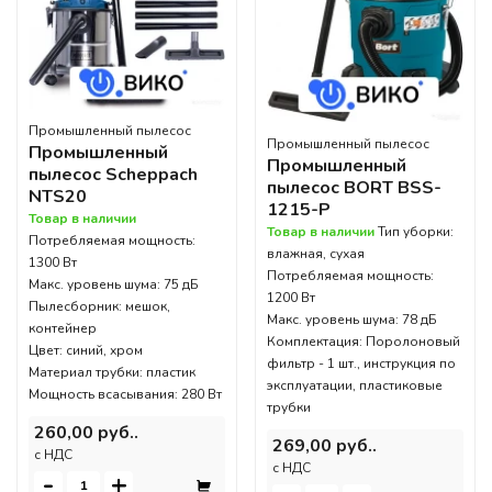
Промышленный пылесос
Промышленный пылесос
Промышленный
Промышленный
пылесос Scheppach
пылесос BORT BSS-
NTS20
1215-P
Товар в наличии
Товар в наличии
Тип уборки:
Потребляемая мощность:
влажная, сухая
1300 Вт
Потребляемая мощность:
Макс. уровень шума: 75 дБ
1200 Вт
Пылесборник: мешок,
Макс. уровень шума: 78 дБ
контейнер
Комплектация: Поролоновый
Цвет: синий, хром
фильтр - 1 шт., инструкция по
Материал трубки: пластик
эксплуатации, пластиковые
Мощность всасывания: 280 Вт
трубки
260,00 руб..
269,00 руб..
c НДС
c НДС
-
+