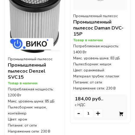
Промышленный пылесос
Промышленный
пылесос Daman DVC-
15P
Товар в наличии
Потребляемая мощность:
1400 Вт
Макс. уровень шума: 83 дБ
Промышленный пылесос
Промышленный
Пылесборник: мешок
пылесос Denzel
Цвет: оранжевый
SVC15
Материал трубки: пластик
Питание: от сети
Товар в наличии
Напряжение сети: 230 В
Потребляемая мощность:
1200 Вт
184,00 руб..
Макс. уровень шума: 85 дБ
c НДС
Пылесборник: мешок,
-
+
контейнер
Цвет: хром
Питание: от сети
Напряжение сети: 230 В