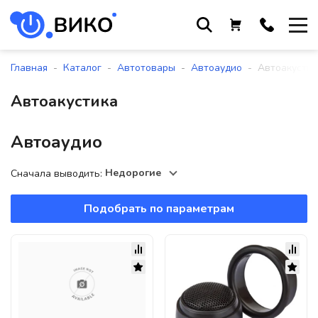
Работаем с 9 до 17:30
с понедельника по пятницу
-
-
-
-
Главная
Каталог
Автотовары
Автоаудио
Автоакустик
+375 44 564 01 13
Автоакустика
+375 29 861 18 28
+375 17 388 09 96
Автоаудио
Недорогие
Сначала выводить:
По всем вопросам
sales@viko-t.by
Подобрать по параметрам
Оплата и доставка
Контакты
220118, г. Минск, ул. Крупской, д.
17, пом. 38, оф. №1