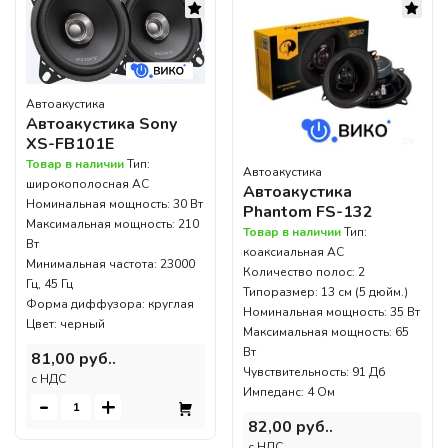
Автоакустика
Автоакустика Sony
XS-FB101E
Товар в наличии
Тип:
Автоакустика
широкополосная АС
Автоакустика
Номинальная мощность: 30 Вт
Phantom FS-132
Максимальная мощность: 210
Товар в наличии
Тип:
Вт
коаксиальная АС
Минимальная частота: 23000
Количество полос: 2
Гц, 45 Гц
Типоразмер: 13 см (5 дюйм.)
Форма диффузора: круглая
Номинальная мощность: 35 Вт
Цвет: черный
Максимальная мощность: 65
Вт
81,00 руб..
Чувствительность: 91 Дб
c НДС
Импеданс: 4 Ом
-
+
82,00 руб..
c НДС