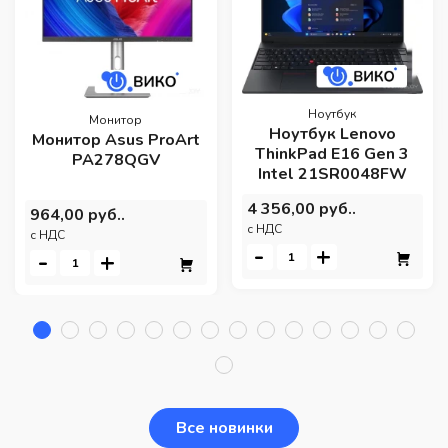
Ноутбук
Монитор
Ноутбук Lenovo
Монитор Asus ProArt
ThinkPad E16 Gen 3
PA278QGV
Intel 21SR0048FW
4 356,00 руб..
964,00 руб..
c НДС
c НДС
-
+
-
+
Все новинки