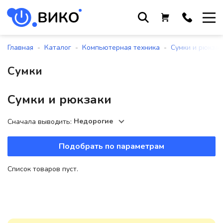
Работаем с 9 до 17:30
с понедельника по пятницу
-
-
-
Главная
Каталог
Компьютерная техника
Сумки и рюкзак
+375 44 564 01 13
Сумки
+375 29 861 18 28
+375 17 388 09 96
Сумки и рюкзаки
Недорогие
Сначала выводить:
По всем вопросам
sales@viko-t.by
Подобрать по параметрам
Оплата и доставка
Список товаров пуст.
Контакты
220118, г. Минск, ул. Крупской, д.
17, пом. 38, оф. №1