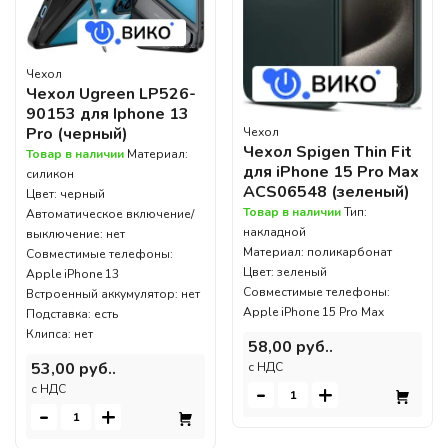
Чехол
Чехол Ugreen LP526-
90153 для Iphone 13
Pro (черный)
Чехол
Чехол Spigen Thin Fit
Товар в наличии
Материал:
для iPhone 15 Pro Max
силикон
ACS06548 (зеленый)
Цвет: черный
Товар в наличии
Тип:
Автоматическое включение/
накладной
выключение: нет
Материал: поликарбонат
Совместимые телефоны:
Цвет: зеленый
Apple iPhone 13
Совместимые телефоны:
Встроенный аккумулятор: нет
Apple iPhone 15 Pro Max
Подставка: есть
Клипса: нет
58,00 руб..
53,00 руб..
c НДС
-
+
c НДС
-
+