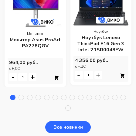
Ноутбук
Монитор
Ноутбук Lenovo
Монитор Asus ProArt
ThinkPad E16 Gen 3
PA278QGV
Intel 21SR0048FW
4 356,00 руб..
964,00 руб..
c НДС
c НДС
-
+
-
+
Все новинки