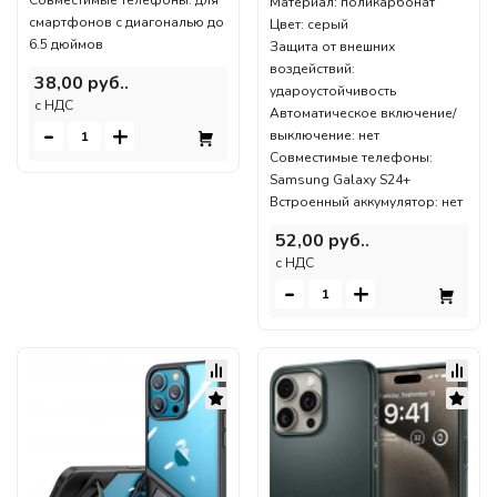
Материал: поликарбонат
смартфонов с диагональю до
Цвет: серый
6.5 дюймов
Защита от внешних
воздействий:
38,00 руб..
удароустойчивость
c НДС
Автоматическое включение/
-
+
выключение: нет
Совместимые телефоны:
Samsung Galaxy S24+
Встроенный аккумулятор: нет
52,00 руб..
c НДС
-
+