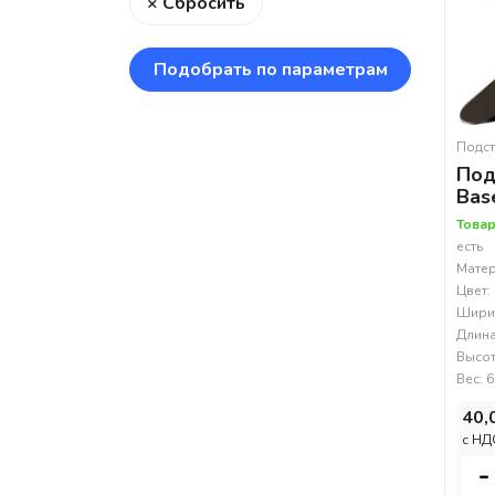
× Сбросить
Подобрать по параметрам
Подст
Под
Bas
Товар
есть
Матер
Цвет:
Ширин
Длина
Высот
Вес: 6
40,
c НД
-