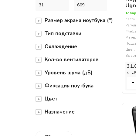
Ugr
Товар
пасси
Размер экрана ноутбука (")
Регул
Фикса
Тип подставки
Матер
Подсв
Охлаждение
Цвет:
Высот
Кол-во вентиляторов
31,
Уровень шума (дБ)
c НД
-
Фиксация ноутбука
Цвет
Назначение