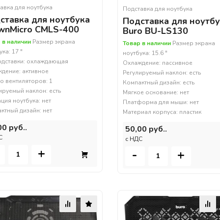
авка для ноутбука
Подставка для ноутбука
ставка для ноутбука
Подставка для ноутб
wnMicro CMLS-400
Buro BU-LS130
 в наличии
Размер экрана
Товар в наличии
Размер экрана
ка: 17 "
ноутбука: 15.6 "
одставки: охлаждающая
Охлаждение: пассивное
дение: активное
Регулируемый наклон: есть
о вентиляторов: 1
Компактный дизайн: есть
ируемый наклон: есть
Мягкое основание: нет
ция ноутбука: нет
Платформа для мыши: нет
ктный дизайн: нет
Материал корпуса: пластик
00 руб..
50,00 руб..
С
c НДС
+
-
+