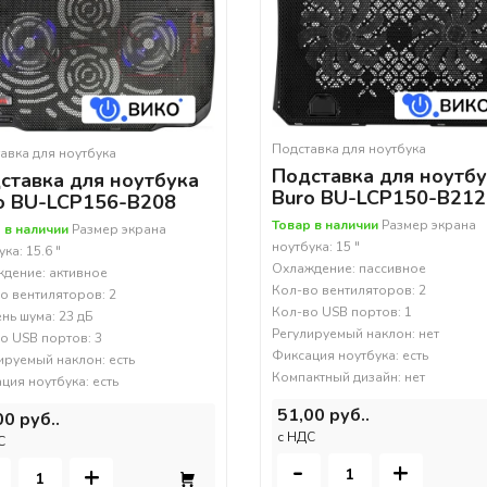
Подставка для ноутбука
авка для ноутбука
Подставка для ноутб
ставка для ноутбука
Buro BU-LCP150-B212
o BU-LCP156-B208
Товар в наличии
Размер экрана
 в наличии
Размер экрана
ноутбука: 15 "
ка: 15.6 "
Охлаждение: пассивное
дение: активное
Кол-во вентиляторов: 2
о вентиляторов: 2
Кол-во USB портов: 1
нь шума: 23 дБ
Регулируемый наклон: нет
о USB портов: 3
Фиксация ноутбука: есть
ируемый наклон: есть
Компактный дизайн: нет
ция ноутбука: есть
51,00 руб..
00 руб..
c НДС
С
-
+
+