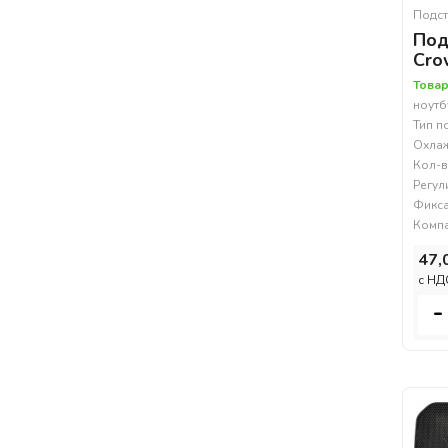
Подст
Под
Cro
Товар
ноутбу
Тип п
Охлаж
Кол-в
Регул
Фикса
Компа
47,
c НД
-