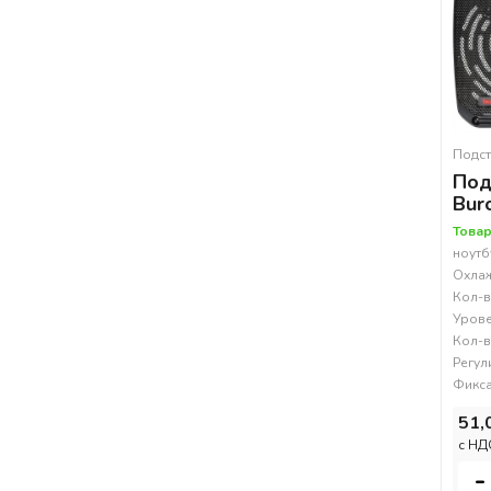
Подст
Под
Bur
Товар
ноутбу
Охлаж
Кол-в
Урове
Кол-в
Регул
Фикса
51,
c НД
-