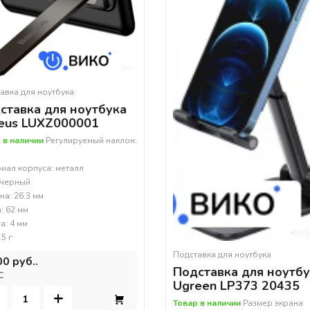
авка для ноутбука
ставка для ноутбука
eus LUXZ000001
 в наличии
Регулируемый наклон:
иал корпуса: металл
 черный
а: 26.3 мм
: 62 мм
а: 4 мм
.5 г
Подставка для ноутбука
00 руб..
Подставка для ноутб
С
Ugreen LP373 20435
+
Товар в наличии
Размер экрана