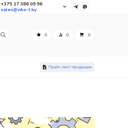
+375 17 388 09 96
sales@viko-t.by
Работаем с 9 до 17:30
с понедельника по пятницу
0
0
0
+375 44 564 01 13
+375 29 861 18 28
+375 17 388 09 96
Прайс-лист продукции
По всем вопросам
sales@viko-t.by
Оплата и доставка
Контакты