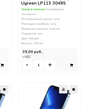
Ugreen LP115 30485
Товар в наличии
Охлаждение:
пассивное
Регулируемый наклон: есть
Фиксация ноутбука: есть
Материал корпуса: пластик
Подсветка: нет
Цвет: белый
Высота: 120 мм
39,00 руб..
c НДС
-
+