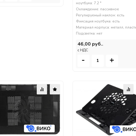
ноутбука: 7.2 "
Охлаждение: пассивное
Регулируемый наклон: есть
Фиксация ноутбука: есть
Материал корпуса: металл, пласт
Подсветка: нет
46,00 руб..
c НДС
-
+