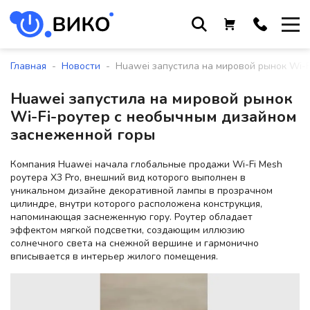
Работаем с 9 до 17:30
с понедельника по пятницу
-
-
Главная
Новости
Huawei запустила на мировой рынок Wi-
+375 44 564 01 13
Huawei запустила на мировой рынок
+375 29 861 18 28
Wi-Fi-роутер с необычным дизайном
+375 17 388 09 96
заснеженной горы
Компания Huawei начала глобальные продажи Wi-Fi Mesh
роутера X3 Pro, внешний вид которого выполнен в
По всем вопросам
уникальном дизайне декоративной лампы в прозрачном
sales@viko-t.by
цилиндре, внутри которого расположена конструкция,
напоминающая заснеженную гору. Роутер обладает
Оплата и доставка
эффектом мягкой подсветки, создающим иллюзию
солнечного света на снежной вершине и гармонично
Контакты
вписывается в интерьер жилого помещения.
220118, г. Минск, ул. Крупской, д.
17, пом. 38, оф. №1