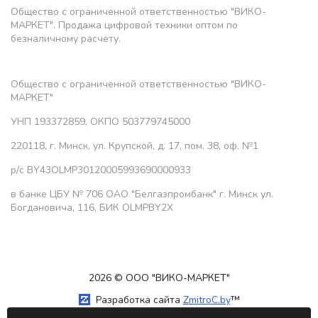
Общество с ограниченной ответственностью "ВИКО-
МАРКЕТ". Продажа цифровой техники оптом по
безналичному расчету.
Общество с ограниченной ответственностью "ВИКО-
МАРКЕТ"
УНП 193372859, ОКПО 503779745000
220118, г. Минск, ул. Крупской, д. 17, пом. 38, оф. №1
р/с BY43OLMP30120005993690000933
в банке ЦБУ № 706 ОАО "Белгазпромбанк" г. Минск ул.
Богдановича, 116, БИК OLMPBY2X
2026 © ООО "ВИКО-МАРКЕТ"
Разработка сайта
ZmitroC.by
™