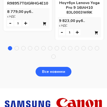
Ноутбук Lenovo Yoga
R98957T0JGRHG4E10
Pro 9 16IAH10
8 779,00 руб..
83L0003WRK
c НДС
9 823,00 руб..
-
+
c НДС
-
+
Все новинки