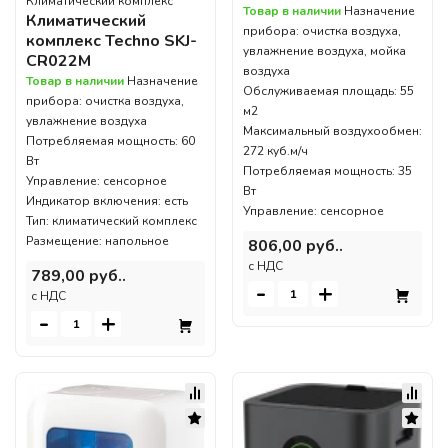
Климатический комплекс
Товар в наличии
Назначение
Климатический
прибора: очистка воздуха,
комплекс Techno SKJ-
увлажнение воздуха, мойка
CR022M
воздуха
Товар в наличии
Назначение
Обслуживаемая площадь: 55
прибора: очистка воздуха,
м2
увлажнение воздуха
Максимальный воздухообмен:
Потребляемая мощность: 60
272 куб.м/ч
Вт
Потребляемая мощность: 35
Управление: сенсорное
Вт
Индикатор включения: есть
Управление: сенсорное
Тип: климатический комплекс
Размещение: напольное
806,00 руб..
c НДС
789,00 руб..
-
+
c НДС
-
+