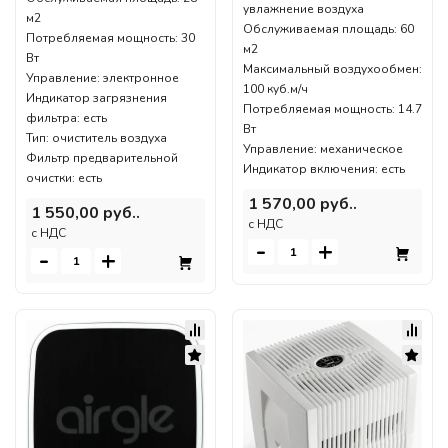
увлажнение воздуха
м2
Обслуживаемая площадь: 60
Потребляемая мощность: 30
м2
Вт
Максимальный воздухообмен:
Управление: электронное
100 куб.м/ч
Индикатор загрязнения
Потребляемая мощность: 14.7
фильтра: есть
Вт
Тип: очиститель воздуха
Управление: механическое
Фильтр предварительной
Индикатор включения: есть
очистки: есть
1 570,00 руб..
1 550,00 руб..
c НДС
c НДС
-
+
-
+