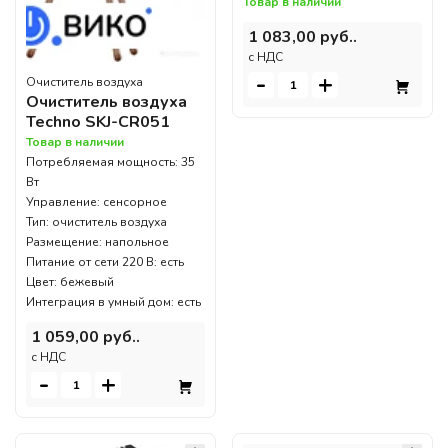
Товар в наличии
1 083,00 руб..
c НДС
-
+
Очиститель воздуха
Очиститель воздуха
Techno SKJ-CR051
Товар в наличии
Потребляемая мощность: 35
Вт
Управление: сенсорное
Тип: очиститель воздуха
Размещение: напольное
Питание от сети 220 В: есть
Цвет: бежевый
Интеграция в умный дом: есть
1 059,00 руб..
c НДС
-
+