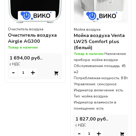
Очиститель воздуха
Мойка воздуха
Очиститель воздуха
Мойка воздуха Venta
Airgle AG300
LW25 Comfort plus
(белый)
Товар в наличии
Товар в наличии
Назначение
1 694,00 руб..
прибора: мойка воздуха
c НДС
Обслуживаемая площадь: 45
-
+
м2
Потребляемая мощность: 8 Вт
Управление: сенсорное
Индикатор включения: есть
Тип: мойка воздуха
Индикатор влажности в
помещении: есть
1 827,00 руб..
c НДС
-
+