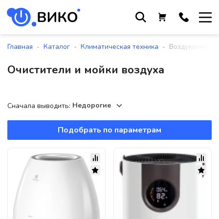
Работаем с 9 до 17:30
с понедельника по пятницу
-
-
-
Главная
Каталог
Климатическая техника
Воздухоочисти
+375 44 564 01 13
Очистители и мойки воздуха
+375 29 861 18 28
+375 17 388 09 96
Недорогие
Сначала выводить:
Подобрать по параметрам
По всем вопросам
sales@viko-t.by
Оплата и доставка
Контакты
220118, г. Минск, ул. Крупской, д.
17, пом. 38, оф. №1