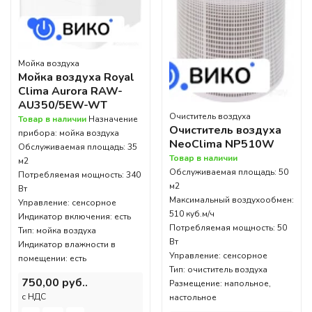
Мойка воздуха
Мойка воздуха Royal
Clima Aurora RAW-
AU350/5EW-WT
Очиститель воздуха
Товар в наличии
Назначение
Очиститель воздуха
прибора: мойка воздуха
NeoClima NP510W
Обслуживаемая площадь: 35
Товар в наличии
м2
Обслуживаемая площадь: 50
Потребляемая мощность: 340
м2
Вт
Максимальный воздухообмен:
Управление: сенсорное
510 куб.м/ч
Индикатор включения: есть
Потребляемая мощность: 50
Тип: мойка воздуха
Вт
Индикатор влажности в
Управление: сенсорное
помещении: есть
Тип: очиститель воздуха
750,00 руб..
Размещение: напольное,
c НДС
настольное