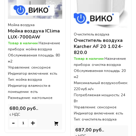
Мойка воздуха
Мойка воздуха IClima
Очиститель воздуха
LUX-7000AW
Очиститель воздуха
Товар в наличии
Назначение
Karcher AF 20 1.024-
прибора: мойка воздуха
820.0
Обслуживаемая площадь: 80
Товар в наличии
Назначение
м2
прибора: очистка воздуха
Управление: сенсорное
Обслуживаемая площадь: 20
Индикатор включения: есть
м2
Тип: мойка воздуха
Максимальный воздухообмен:
Индикатор влажности в
220 куб.м/ч
помещении: есть
Потребляемая мощность: 24
Размещение: настольное
Вт
Управление: сенсорное
680,00 руб..
Индикатор включения: есть
c НДС
Тип: очиститель воздуха
-
+
687,00 руб..