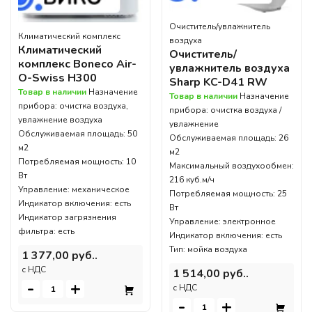
Очиститель/увлажнитель
Климатический комплекс
воздуха
Климатический
Очиститель/
комплекс Boneco Air-
увлажнитель воздуха
O-Swiss H300
Sharp KC-D41 RW
Товар в наличии
Назначение
Товар в наличии
Назначение
прибора: очистка воздуха,
прибора: очистка воздуха /
увлажнение воздуха
увлажнение
Обслуживаемая площадь: 50
Обслуживаемая площадь: 26
м2
м2
Потребляемая мощность: 10
Максимальный воздухообмен:
Вт
216 куб.м/ч
Управление: механическое
Потребляемая мощность: 25
Индикатор включения: есть
Вт
Индикатор загрязнения
Управление: электронное
фильтра: есть
Индикатор включения: есть
Тип: мойка воздуха
1 377,00 руб..
c НДС
1 514,00 руб..
-
+
c НДС
-
+