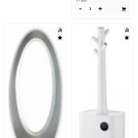
c НДС
-
+