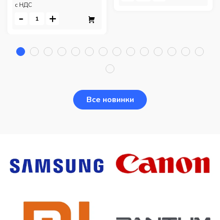
c НДС
-
+
Все новинки