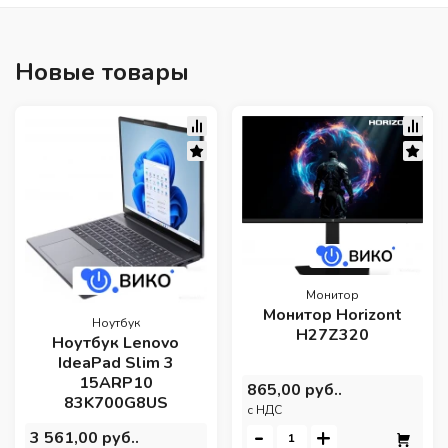
Новые товары
Монитор
Монитор Horizont
Ноутбук
H27Z320
Ноутбук Lenovo
IdeaPad Slim 3
15ARP10
865,00 руб..
83K700G8US
c НДС
-
+
3 561,00 руб..