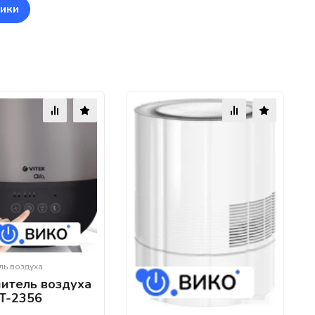
ики
ль воздуха
итель воздуха
VT-2356