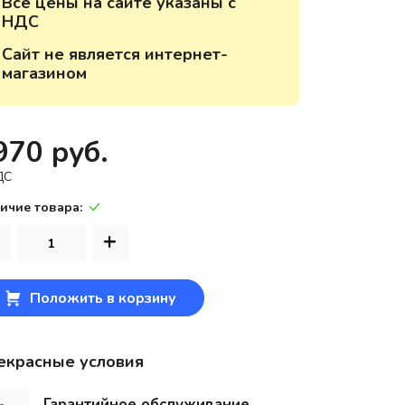
Все цены на сайте указаны с
НДС
220118, г. Минск, ул. Крупской, д.
17, пом. 38, оф. №1
Сайт не является интернет-
магазином
970 руб.
ДС
ичие товара:
+
Положить в корзину
екрасные условия
Гарантийное обслуживание