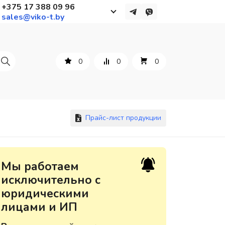
+375 17 388 09 96
sales@viko-t.by
Работаем с 9 до 17:30
с понедельника по пятницу
0
0
0
+375 44 564 01 13
+375 29 861 18 28
+375 17 388 09 96
Прайс-лист продукции
По всем вопросам
Мы работаем
sales@viko-t.by
исключительно с
юридическими
Оплата и доставка
лицами и ИП
Контакты