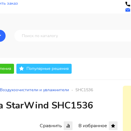
ть заказ
ления
Популярные решения
-
Воздухоочистители и увлажнители
SHC1536
а StarWind SHC1536
Сравнить
В избранное