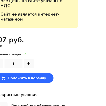
Все цены на сайте указаны с
НДС
220118, г. Минск, ул. Крупской, д.
17, пом. 38, оф. №1
Сайт не является интернет-
магазином
07 руб.
ДС
ичие товара:
+
Положить в корзину
екрасные условия
Гарантийное обслуживание