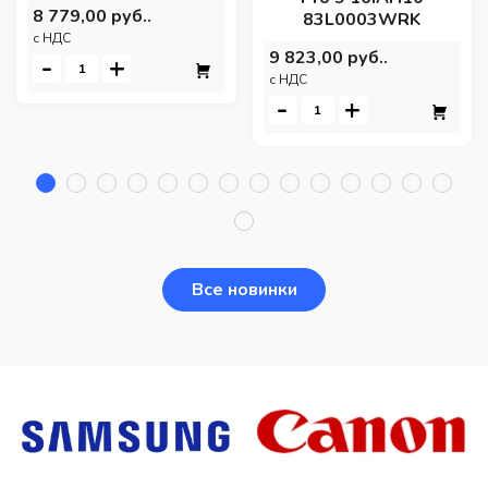
8 779,00 руб..
83L0003WRK
c НДС
9 823,00 руб..
-
+
c НДС
-
+
Все новинки