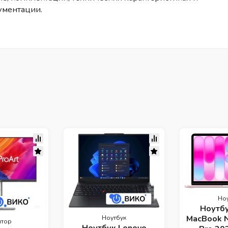
ументации.
Но
Ноутбу
MacBook N
Ноутбук
тор
Ноутбук Lenovo