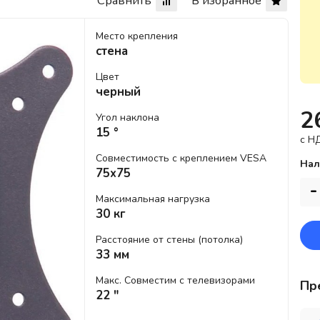
Сравнить
В избранное
Место крепления
стена
Цвет
черный
2
Угол наклона
15 °
c Н
Совместимость с креплением VESA
Нал
75x75
-
Максимальная нагрузка
30 кг
Расстояние от стены (потолка)
33 мм
Макс. Совместим с телевизорами
Пр
22 "