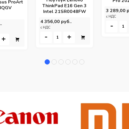
Pro 20
sus ProArt
ThinkPad E16 Gen 3
8QGV
3 289,00 р
Intel 21SR0048FW
c НДС
4 356,00 руб..
.
-
c НДС
-
+
+