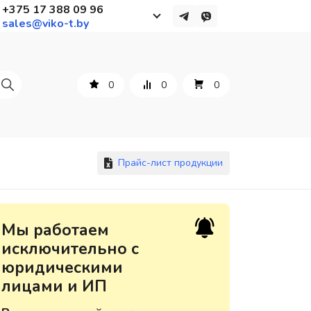
+375 17 388 09 96
sales@viko-t.by
Работаем с 9 до 17:30
с понедельника по пятницу
0
0
0
+375 44 564 01 13
+375 29 861 18 28
+375 17 388 09 96
Прайс-лист продукции
По всем вопросам
Мы работаем
sales@viko-t.by
исключительно с
юридическими
Оплата и доставка
лицами и ИП
Контакты