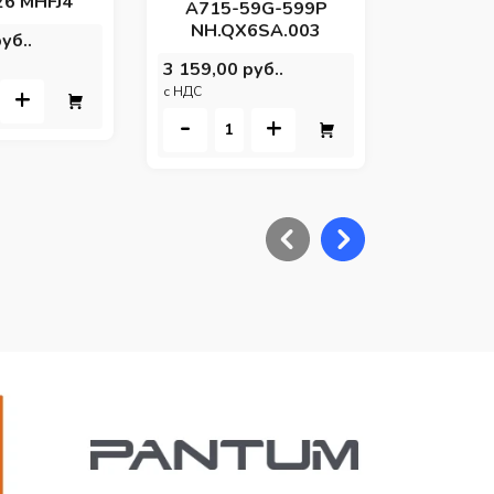
26 MHFJ4
A715-59G-599P
NH.QX6SA.003
уб..
3 159,00 руб..
+
c НДС
-
+