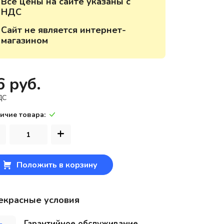
Все цены на сайте указаны с
НДС
220118, г. Минск, ул. Крупской, д.
17, пом. 38, оф. №1
Сайт не является интернет-
магазином
6 руб.
ДС
ичие товара:
+
Положить в корзину
екрасные условия
Гарантийное обслуживание