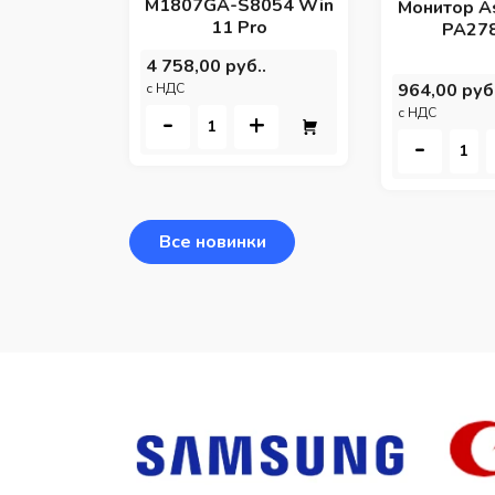
M1807GA-S8054 Win
Монитор A
11 Pro
PA27
4 758,00 руб..
964,00 руб.
c НДС
c НДС
-
+
-
Все новинки