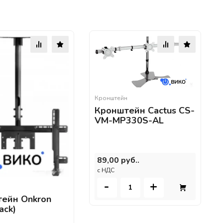
Кронштейн
Кронштейн Cactus CS-
VM-MP330S-AL
89,00 руб..
c НДС
-
+
н
ейн Onkron
ack)